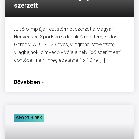
szerzett
„Első olimpiáján ezüstérmet szerzet a Magyar
Honvédség Sportszázadának őrmestere, Siklósi
Gergely! A BHSE 23 éves, világranglista-vezető,
világbajnoki címvédő vívója a helyi idő szerint esti
döntőben némi meglepetésre 15-10-re […]
Bővebben
»
SPORT HÍREK