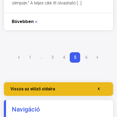
olimpián.” A teljes cikk itt olvasható […]
Bővebben
»
1
…
3
4
5
6
Vissza az előző oldalra
Navigáció