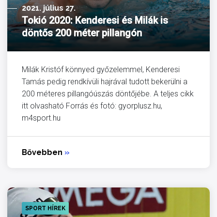
2021. július 27.
Tokió 2020: Kenderesi és Milák is
döntős 200 méter pillangón
Milák Kristóf könnyed győzelemmel, Kenderesi
Tamás pedig rendkívüli hajrával tudott bekerülni a
200 méteres pillangóúszás döntőjébe. A teljes cikk
itt olvasható Forrás és fotó: gyorplusz.hu,
m4sport.hu
Bővebben
»
SPORT HÍREK