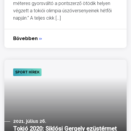
méteres gyorsváltó a pontszerző ötödik helyen
végzett a tokiói olimpia úszóversenyeinek hétfői
napján.” A teljes cikk […]
Bővebben
»
SPORT HÍREK
2021. július 26.
Tokió 2020: Siklósi Gergely ezüstérmet