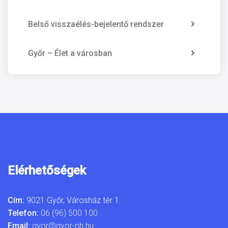
Belső visszaélés-bejelentő rendszer
Győr – Élet a városban
Elérhetőségek
Cím:
9021 Győr, Városház tér 1.
Telefon:
06 (96) 500 100
Email:
gyor@gyor-ph.hu