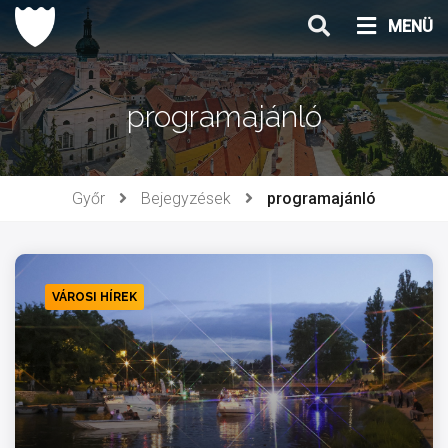
Ugrás
MENÜ
a
tartalomhoz
programajánló
Győr
Bejegyzések
programajánló
VÁROSI HÍREK