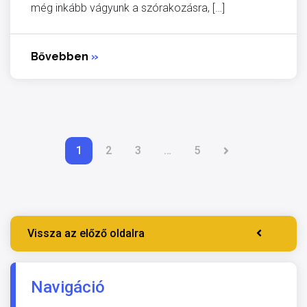
még inkább vágyunk a szórakozásra, […]
Bővebben
»
1
2
3
…
5
Vissza az előző oldalra
Navigáció