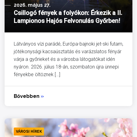
2026. május 27.
Csillogó fények a folyókon: Érkezik a II.
Lampionos Hajós Felvonulás Győrben!
Látványos vízi parádé, Európa-bajnoki jet-ski futam,
jótékonysági kacsaúsztatás és varázslatos fényár
várja a győrieket és a városba látogatókat idén
nyáron. 2026. július 18-án, szombaton újra ünnepi
fényekbe öltöznek […]
Bővebben
»
VÁROSI HÍREK