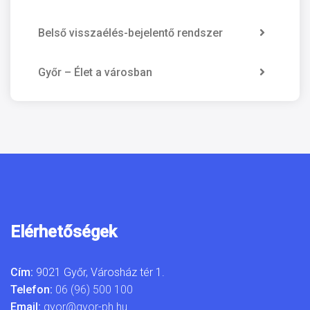
Belső visszaélés-bejelentő rendszer
Győr – Élet a városban
Elérhetőségek
Cím:
9021 Győr, Városház tér 1.
Telefon:
06 (96) 500 100
Email:
gyor@gyor-ph.hu