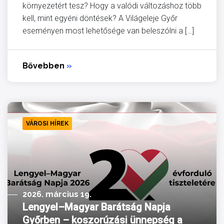
környezetért tesz? Hogy a valódi változáshoz több
kell, mint egyéni döntések? A Világeleje Győr
eseményen most lehetősége van beleszólni a […]
Bővebben
»
VÁROSI HÍREK
2026. március 19.
Lengyel–Magyar Barátság Napja
Győrben – koszorúzási ünnepség a