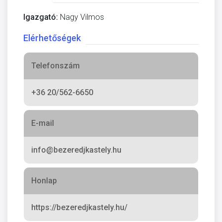
Igazgató:
Nagy Vilmos
Elérhetőségek
Telefonszám
+36 20/562-6650
E-mail
info@bezeredjkastely.hu
Honlap
https://bezeredjkastely.hu/