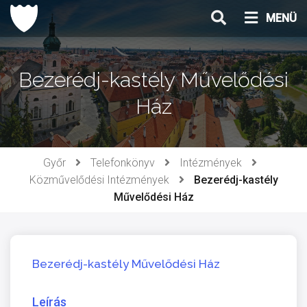
Ugrás
MENÜ
a
tartalomhoz
Bezerédj-kastély Művelődési
Ház
Győr
Telefonkönyv
Intézmények
Közművelődési Intézmények
Bezerédj-kastély
Művelődési Ház
Bezerédj-kastély Művelődési Ház
Leírás