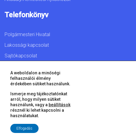
Telefonkönyv
Polgármesteri Hivatal
Lakossági kapcsolat
Sajtókapcsolat
A weboldalon a minőségi
felhasználói élmény
érdekében sütiket használunk.
© 2026 Győr Megyei Jogú Város • Minden jog fenntartva!
Ismerje meg tájékoztatónkat
arról, hogy milyen sütiket
használunk, vagy a
beállítások
résznél ki lehet kapcsolni a
használatukat.
Elfogadás