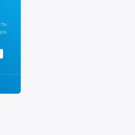
.hu
jos
K