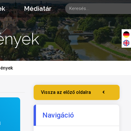
ek
Médiatár
ények
mények
Vissza az előző oldalra
Navigáció
a