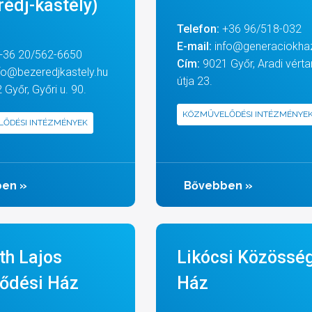
rédj-kastély)
Telefon:
+36 96/518-032
E-mail:
info@generaciokha
+36 20/562-6650
Cím:
9021 Győr, Aradi vért
fo@bezeredjkastely.hu
útja 23.
Győr, Győri u. 90.
KÖZMŰVELŐDÉSI INTÉZMÉNYE
ŐDÉSI INTÉZMÉNYEK
ben
»
Bővebben
»
th Lajos
Likócsi Közösség
ődési Ház
Ház