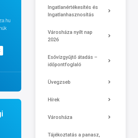
Ingatlanértékesítés és
Ingatlanhasznosítás
za.hu
anúk
Városháza nyílt nap
2026
K
Esővízgyűjtő átadás –
időpontfoglaló
Üvegzseb
Hírek
i
Városháza
Tájékoztatás a panasz,