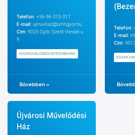
(Beze
Telefon:
+36-96-315-317
E-mail:
ujmuvhaz@umhgyor.hu
Telefon:
Cím:
9025 Győr, Szent Vendel u.
E-mail:
in
9.
Cím:
9012 
KÖZMŰVELŐDÉSI INTÉZMÉNYEK
KÖZMŰVEL
Bővebben
»
Bőveb
Újvárosi Művelődési
Ház