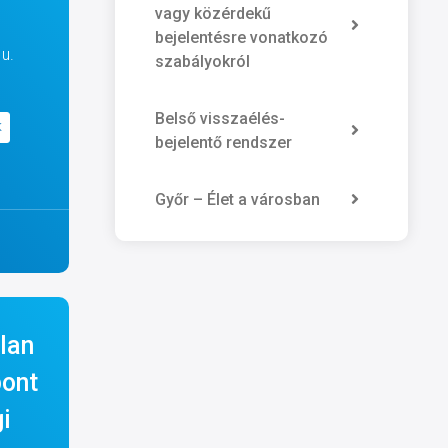
vagy közérdekű
bejelentésre vonatkozó
u.
szabályokról
Belső visszaélés-
K
bejelentő rendszer
Győr – Élet a városban
lan
ont
i