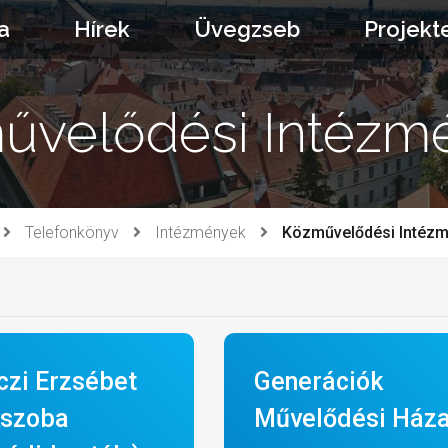
a
Hírek
Üvegzseb
Projekt
űvelődési Intézm
Telefonkönyv
Intézmények
Közművelődési Intéz
czi Erzsébet
Generációk
szoba
Művelődési Ház