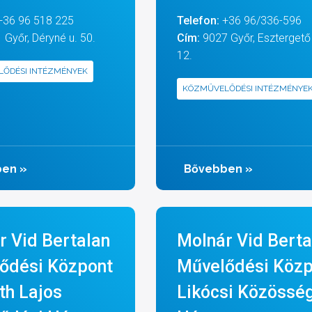
+36 96 518 225
Telefon:
+36 96/336-596
Győr, Déryné u. 50.
Cím:
9027 Győr, Esztergető 
12.
ŐDÉSI INTÉZMÉNYEK
KÖZMŰVELŐDÉSI INTÉZMÉNYE
ben
»
Bővebben
»
r Vid Bertalan
Molnár Vid Berta
ődési Központ
Művelődési Közp
th Lajos
Likócsi Közösség