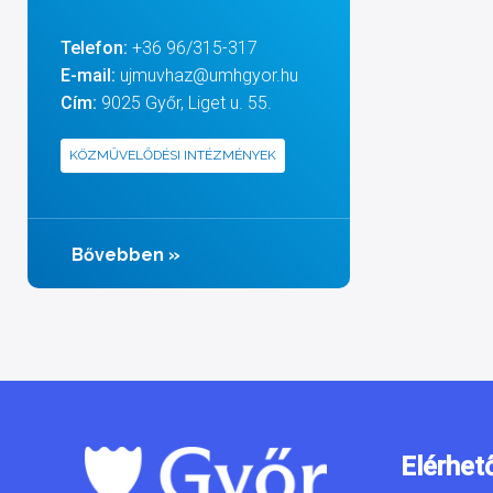
Telefon:
+36 96/315-317
E-mail:
ujmuvhaz@umhgyor.hu
Cím:
9025 Győr, Liget u. 55.
KÖZMŰVELŐDÉSI INTÉZMÉNYEK
Bővebben
»
Elérhet