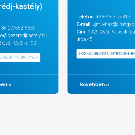
rédj-kastély)
Telefon:
+36-96-315-317
E-mail:
ujmuvhaz@umhgyor
+36 20/562-6650
Cím:
9025 Győr, Kossuth La
fo@bezeredjkastely.hu
utca 45.
Győr, Győri u. 90.
KÖZMŰVELŐDÉSI INTÉZMÉNYE
ŐDÉSI INTÉZMÉNYEK
ben
»
Bővebben
»