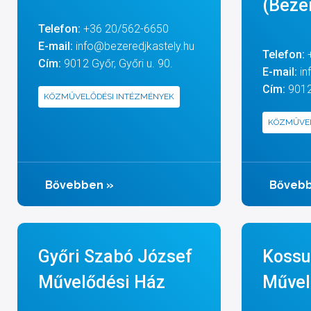
(Beze
Telefon:
+36 20/562-6650
E-mail:
info@bezeredjkastely.hu
Telefon:
Cím:
9012 Győr, Győri u. 90.
E-mail:
in
Cím:
9012 
KÖZMŰVELŐDÉSI INTÉZMÉNYEK
KÖZMŰVEL
Bővebben
»
Bőveb
Győri Szabó József
Kossu
Művelődési Ház
Művel