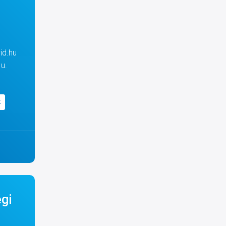
id.hu
u.
K
gi