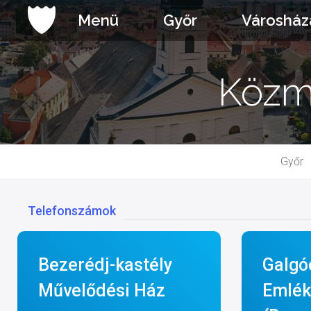
Ugrás
Menü
Győr
Városház
a
tartalomhoz
Közm
Győr
Telefonszámok
Bezerédj-kastély
Galgó
Művelődési Ház
Emlék