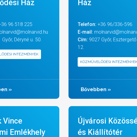
ődési Ház
Ház
+36 96 518 225
Telefon:
+36 96/336-596
olnarvid@molnarvid.hu
E-mail:
molnarvid@molnarv
Győr, Déryné u. 50.
Cím:
9027 Győr, Esztergető 
12.
ŐDÉSI INTÉZMÉNYEK
KÖZMŰVELŐDÉSI INTÉZMÉNYE
ben
»
Bővebben
»
k Vince
Újvárosi Közössé
lmi Emlékhely
és Kiállítótér