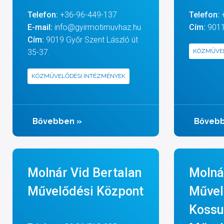
Telefon:
+36-96-449-137
Telefon:
E-mail:
info@gyirmotimuvhaz.hu
Cím:
9011 
Cím:
9019 Győr Szent László út
35-37.
KÖZMŰVEL
KÖZMŰVELŐDÉSI INTÉZMÉNYEK
Bővebben
»
Bőveb
Molnár Vid Bertalan
Molná
Művelődési Központ
Művel
Kossu