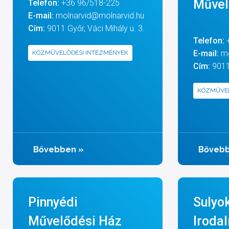
Művel
Telefon:
+36 96/518-225
E-mail:
molnarvid@molnarvid.hu
Cím:
9011 Győr, Váci Mihály u. 3.
Telefon:
E-mail:
m
KÖZMŰVELŐDÉSI INTÉZMÉNYEK
Cím:
9011 
KÖZMŰVEL
Bővebben
»
Bőveb
Pinnyédi
Sulyo
Művelődési Ház
Iroda