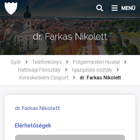
Ugrás
MENÜ
a
tartalomhoz
dr. Farkas Nikolett
Győr
Telefonkönyv
Polgármesteri Hivatal
Hatósági Főosztály
Igazgatási osztály
Kereskedelmi Csoport
dr. Farkas Nikolett
dr. Farkas Nikolett
Elérhetőségek