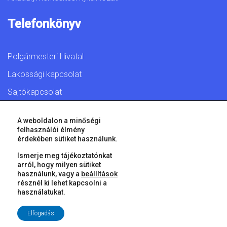
Telefonkönyv
Polgármesteri Hivatal
Lakossági kapcsolat
Sajtókapcsolat
A weboldalon a minőségi
felhasználói élmény
érdekében sütiket használunk.
© 2026 Győr Megyei Jogú Város • Minden jog fenntartva!
Ismerje meg tájékoztatónkat
arról, hogy milyen sütiket
használunk, vagy a
beállítások
résznél ki lehet kapcsolni a
használatukat.
Elfogadás