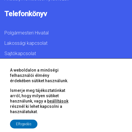
Telefonkönyv
Polgármesteri Hivatal
Lakossági kapcsolat
Sajtókapcsolat
A weboldalon a minőségi
felhasználói élmény
érdekében sütiket használunk.
© 2026 Győr Megyei Jogú Város • Minden jog fenntartva!
Ismerje meg tájékoztatónkat
arról, hogy milyen sütiket
használunk, vagy a
beállítások
résznél ki lehet kapcsolni a
használatukat.
Elfogadás