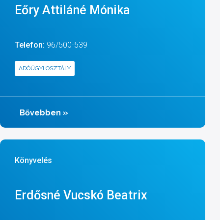
Eőry Attiláné Mónika
Telefon:
96/500-539
ADÓÜGYI OSZTÁLY
Bővebben
»
Könyvelés
Erdősné Vucskó Beatrix