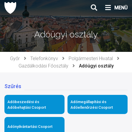
Ugrás
MENÜ
a
tartalomhoz
Adóügyi osztály
Győr
Telefonkönyv
Polgármesteri Hivatal
Gazdálkodási Főosztály
Adóügyi osztály
Szűrés
Adóbeszedési és
Adómegállapítási és
Adóbehajtási Csoport
Adóellenőrzési Csoport
Adónyilvántartási Csoport