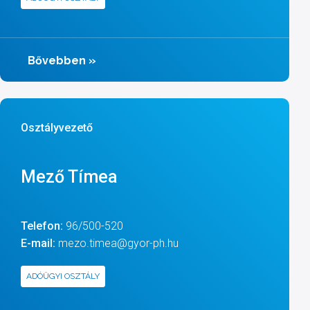
Bővebben
»
Osztályvezető
Mező Tímea
Telefon:
96/500-520
E-mail:
mezo.timea@gyor-ph.hu
ADÓÜGYI OSZTÁLY