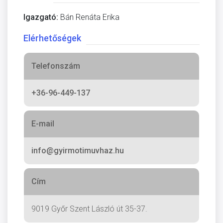
Igazgató:
Bán Renáta Erika
Elérhetőségek
Telefonszám
+36-96-449-137
E-mail
info@gyirmotimuvhaz.hu
Cím
9019 Győr Szent László út 35-37.