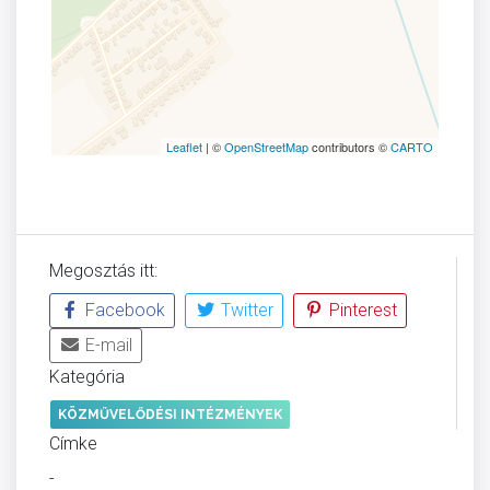
Leaflet
| ©
OpenStreetMap
contributors ©
CARTO
Megosztás itt:
Facebook
Twitter
Pinterest
E-mail
Kategória
KÖZMŰVELŐDÉSI INTÉZMÉNYEK
Címke
-