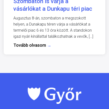
Szombaton is várja a
vásárlókat a Dunkapu téri piac
Augusztus 8-án, szombaton a megszokott
helyen, a Dunakapu téren várja a vásárlókat a
termelői piac 6 és 13 óra között. A standokon
igazi nyári kínállattal találkozhatnak a vevők, […]
Tovább olvasom
→