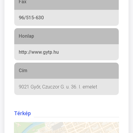
Fax
96/515-630
Honlap
http://www.gytp.hu
Cím
9021 Győr, Czuczor G. u. 36. I. emelet
Térkép