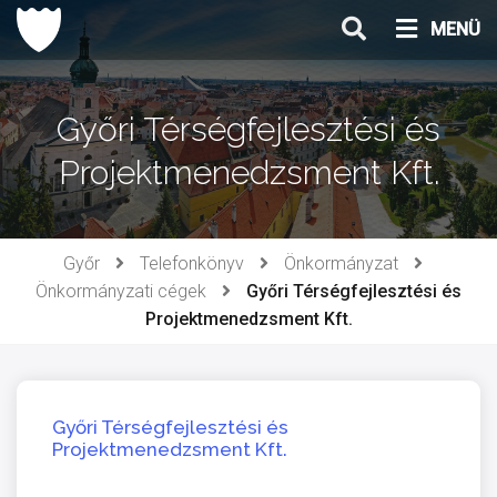
Ugrás
MENÜ
a
tartalomhoz
Győri Térségfejlesztési és
Projektmenedzsment Kft.
Győr
Telefonkönyv
Önkormányzat
Önkormányzati cégek
Győri Térségfejlesztési és
Projektmenedzsment Kft.
Győri Térségfejlesztési és
Projektmenedzsment Kft.