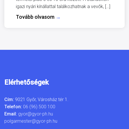
igazi nyári kínállattal találkozhatnak a vevők, […]
Tovább olvasom
→
Elérhetőségek
Cím:
9021 Győr, Városház tér 1.
Telefon:
06 (96) 500 100
Email:
gyor@gyor-ph.hu
polgarmester@gyor-ph.hu