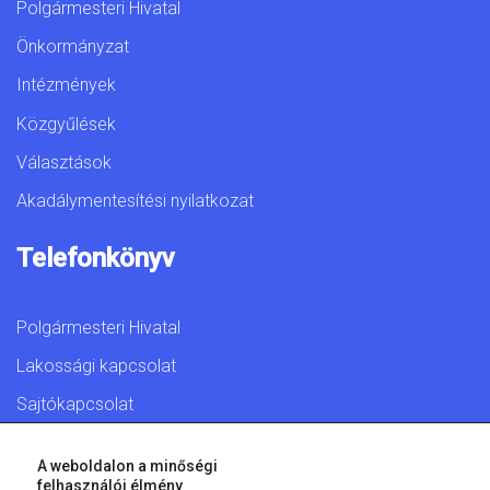
Polgármesteri Hivatal
Önkormányzat
Intézmények
Közgyűlések
Választások
Akadálymentesítési nyilatkozat
Telefonkönyv
Polgármesteri Hivatal
Lakossági kapcsolat
Sajtókapcsolat
A weboldalon a minőségi
felhasználói élmény