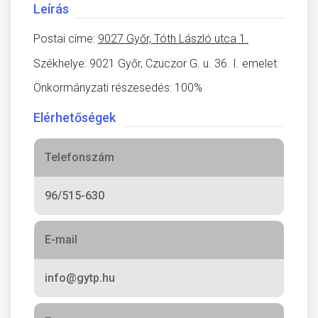
Leírás
Postai címe:
9027 Győr, Tóth László utca 1.
Székhelye: 9021 Győr, Czuczor G. u. 36. I. emelet
Önkormányzati részesedés: 100%
Elérhetőségek
Telefonszám
96/515-630
E-mail
info@gytp.hu