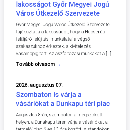
lakosságot Győr Megyei Jogú
Város Útkezelő Szervezete
Győr Megyei Jogú Város Útkezelő Szervezete
tájékoztatja a lakosságot, hogy a Hecsei úti
felüljáró felújítási munkálatai a végső
szakaszukhoz érkeztek, a kivitelezés
vasárnapig tart. Az aszfaltozási munkákat a […]
Tovább olvasom
→
2026. augusztus 07.
Szombaton is várja a
vásárlókat a Dunkapu téri piac
Augusztus 8-án, szombaton a megszokott
helyen, a Dunakapu téren várja a vásárlókat a
termelői piac 6 és 13 óra között. A standokon