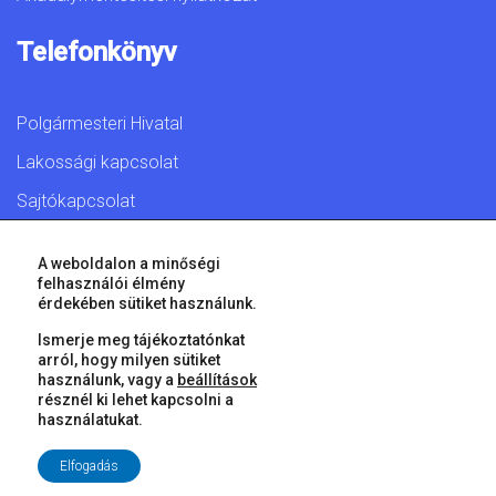
Telefonkönyv
Polgármesteri Hivatal
Lakossági kapcsolat
Sajtókapcsolat
A weboldalon a minőségi
felhasználói élmény
érdekében sütiket használunk.
© 2026 Győr Megyei Jogú Város • Minden jog fenntartva!
Ismerje meg tájékoztatónkat
arról, hogy milyen sütiket
használunk, vagy a
beállítások
résznél ki lehet kapcsolni a
használatukat.
Elfogadás