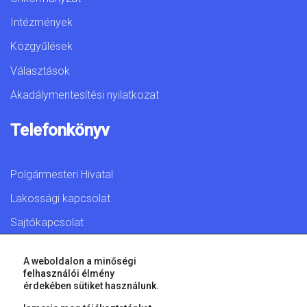
Intézmények
Közgyűlések
Választások
Akadálymentesítési nyilatkozat
Telefonkönyv
Polgármesteri Hivatal
Lakossági kapcsolat
Sajtókapcsolat
A weboldalon a minőségi
felhasználói élmény
érdekében sütiket használunk.
© 2026 Győr Megyei Jogú Város • Minden jog fenntartva!