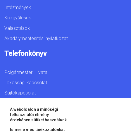
Intézmények
Közgyűlések
Választások
Akadálymentesítési nyilatkozat
Telefonkönyv
Polgármesteri Hivatal
Lakossági kapcsolat
Sajtókapcsolat
A weboldalon a minőségi
felhasználói élmény
érdekében sütiket használunk.
© 2026 Győr Megyei Jogú Város • Minden jog fenntartva!
Ismerje meg tájékoztatónkat