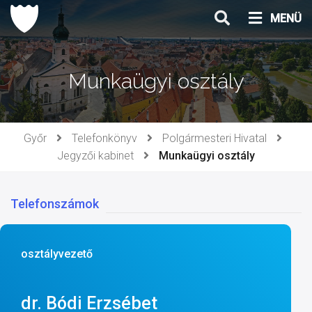
Ugrás
MENÜ
a
tartalomhoz
Munkaügyi osztály
Győr
Telefonkönyv
Polgármesteri Hivatal
Jegyzői kabinet
Munkaügyi osztály
Telefonszámok
osztályvezető
dr. Bódi Erzsébet