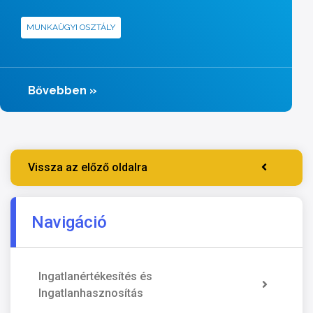
MUNKAÜGYI OSZTÁLY
Bővebben
»
Vissza az előző oldalra
Navigáció
Ingatlanértékesítés és
Ingatlanhasznosítás