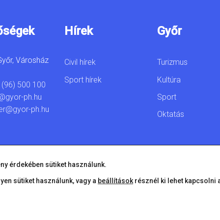
őségek
Hírek
Győr
yőr, Városház
Civil hírek
Turizmus
Sport hírek
Kultúra
 (96) 500 100
Sport
@gyor-ph.hu
er@gyor-ph.hu
Oktatás
ny érdekében sütiket használunk.
lyen sütiket használunk, vagy a
beállítások
résznél ki lehet kapcsolni 
© 2026 Győr Megyei Jogú Város • Minden jog fenntartva!