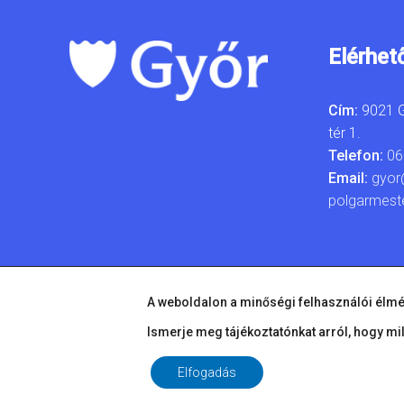
Elérhet
Cím:
9021 G
tér 1.
Telefon:
06
Email:
gyor
polgarmest
A weboldalon a minőségi felhasználói élmé
Ismerje meg tájékoztatónkat arról, hogy mi
Elfogadás