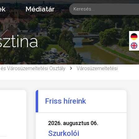
ek
Médiatár
ztina
i és Városüzemeltetési Osztály
Városüzemeltetési
Friss híreink
2026. augusztus 06.
Szurkolói