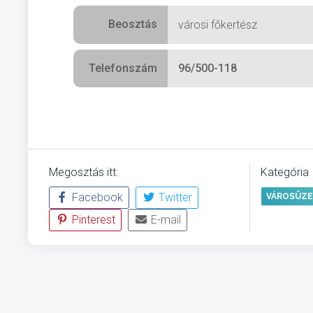
Beosztás
városi főkertész
Telefonszám
96/500-118
Megosztás itt:
Kategória
Facebook
Twitter
VÁROSÜZE
Pinterest
E-mail