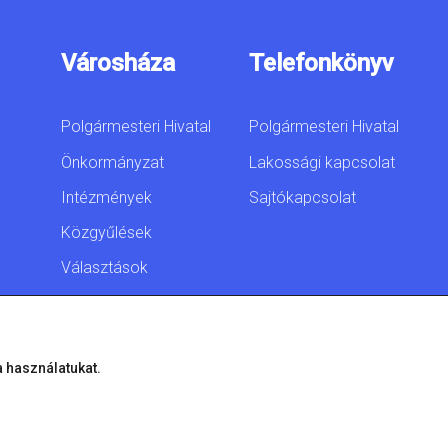
Városháza
Telefonkönyv
Polgármesteri Hivatal
Polgármesteri Hivatal
Önkormányzat
Lakossági kapcsolat
Intézmények
Sajtókapcsolat
Közgyűlések
Választások
Akadálymentesítési
nyilatkozat
a használatukat.