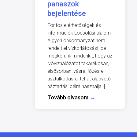
panaszok
bejelentése
Fontos elérhetőségek és
információk Locsolási tilalom
A győri önkormányzat nem
rendelt el vízkorlátozást, de
megkérünk mindenkit, hogy az
ivóvízhálózatot takarékosan,
elsősorban ivásra, főzésre,
tisztálkodásra, tehát alapvető
háztartási célra használja. […]
Tovább olvasom
→