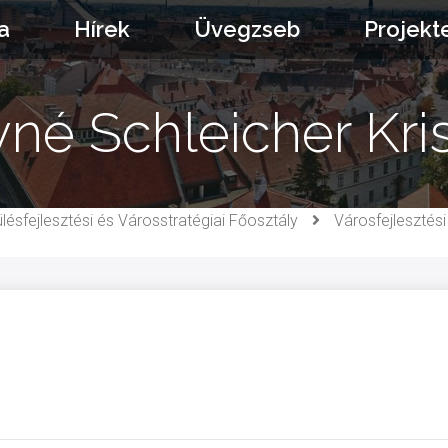
a
Hírek
Üvegzseb
Projekt
né Schleicher Kris
lésfejlesztési és Városstratégiai Főosztály
Városfejlesztés