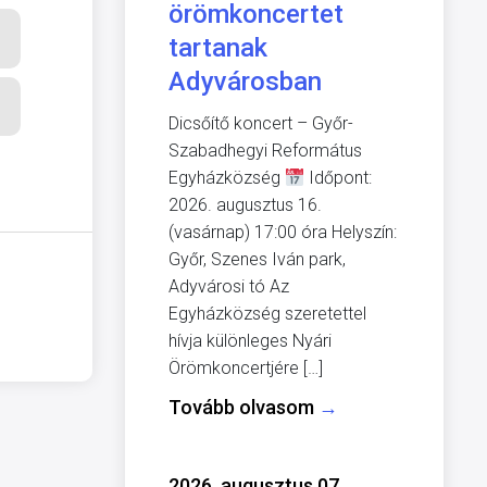
örömkoncertet
tartanak
Adyvárosban
Dicsőítő koncert – Győr-
Szabadhegyi Református
Egyházközség
Időpont:
2026. augusztus 16.
(vasárnap) 17:00 óra Helyszín:
Győr, Szenes Iván park,
Adyvárosi tó Az
Egyházközség szeretettel
hívja különleges Nyári
Örömkoncertjére […]
Tovább olvasom
→
2026. augusztus 07.