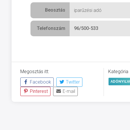
Beosztás
iparűzési adó
Telefonszám
96/500-533
Megosztás itt:
Kategória
Facebook
Twitter
ADÓNYILV
Pinterest
E-mail