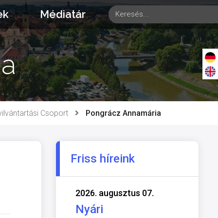
ek
Médiatár
ia
ilvántartási Csoport
Pongrácz Annamária
Friss híreink
2026. augusztus 07.
Nyári