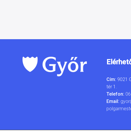
Elérhet
Cím:
9021 G
tér 1.
Telefon:
06
Email:
gyor
polgarmest