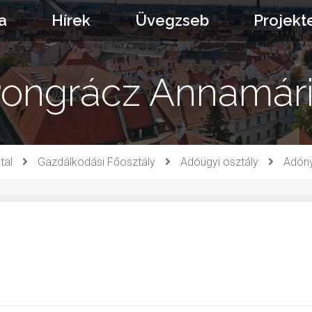
a
Hírek
Üvegzseb
Projekt
ongrácz Annamár
tal
Gazdálkodási Főosztály
Adóügyi osztály
Adóny