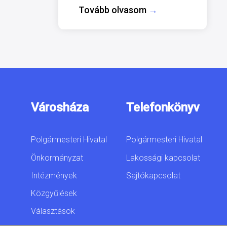
Tovább olvasom
→
Városháza
Telefonkönyv
Polgármesteri Hivatal
Polgármesteri Hivatal
Önkormányzat
Lakossági kapcsolat
Intézmények
Sajtókapcsolat
Közgyűlések
Választások