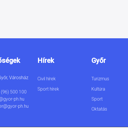
őségek
Hírek
Győr
yőr, Városház
Civil hírek
Turizmus
Sport hírek
Kultúra
 (96) 500 100
Sport
@gyor-ph.hu
er@gyor-ph.hu
Oktatás