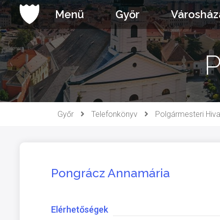
Ugrás
Menü
Győr
Városház
a
tartalomhoz
P
Győr
Telefonkönyv
Polgármesteri Hiva
Pongrácz Annamária
Elérhetőségek