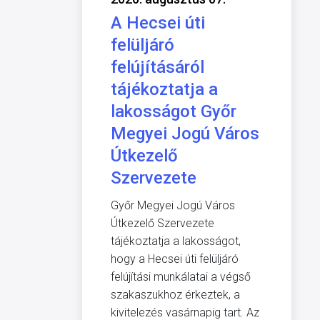
A Hecsei úti
felüljáró
felújításáról
tájékoztatja a
lakosságot Győr
Megyei Jogú Város
Útkezelő
Szervezete
Győr Megyei Jogú Város
Útkezelő Szervezete
tájékoztatja a lakosságot,
hogy a Hecsei úti felüljáró
felújítási munkálatai a végső
szakaszukhoz érkeztek, a
kivitelezés vasárnapig tart. Az