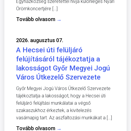
Egyházközség szeretettel hívja különleges Nyári
Örömkoncertjére […]
Tovább olvasom
→
2026. augusztus 07.
A Hecsei úti felüljáró
felújításáról tájékoztatja a
lakosságot Győr Megyei Jogú
Város Útkezelő Szervezete
Győr Megyei Jogú Város Útkezelő Szervezete
tájékoztatja a lakosságot, hogy a Hecsei úti
felüljáró felújítási munkálatai a végső
szakaszukhoz érkeztek, a kivitelezés
vasárnapig tart. Az aszfaltozási munkákat a […]
Tovább olvasom
→