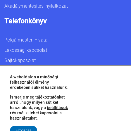
Akadálymentesítési nyilatkozat
Telefonkönyv
Polgármesteri Hivatal
Lakossági kapcsolat
Sajtókapcsolat
A weboldalon a minőségi
felhasználói élmény
érdekében sütiket használunk.
© 2026 Győr Megyei Jogú Város • Minden jog fenntartva!
Ismerje meg tájékoztatónkat
arról, hogy milyen sütiket
használunk, vagy a
beállítások
résznél ki lehet kapcsolni a
használatukat.
Elfogadás