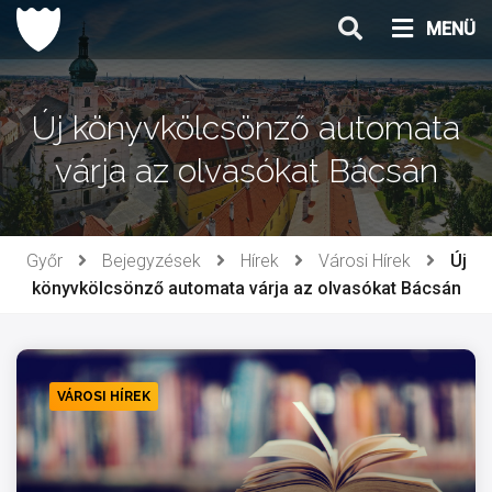
Ugrás
MENÜ
a
tartalomhoz
Új könyvkölcsönző automata
várja az olvasókat Bácsán
Győr
Bejegyzések
Hírek
Városi Hírek
Új
könyvkölcsönző automata várja az olvasókat Bácsán
VÁROSI HÍREK