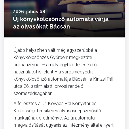
2026. július 08.
Új könyvkölcsönző automata várja
az olvasókat Bácsán
Újabb helyszínen vált még egyszerűbbé a
könyvkölcsönzés Győrben: megkezdte
próbaüzemét – amely egyben teljes körű
használatot is jelent – a város negyedik
könyvkölcsönző automatája Bácsán, a Kinizsi Pál
utca 26. szám alatti orvosi rendelő
szomszédságában.
A fejlesztés a Dr. Kovács Pál Könyvtár és
Közösségi Tér sikeres olvasásnépszerűsítő
munkájának eredménye. Az új automata
megvalósítását ugyanis az intézmény által elnyert,