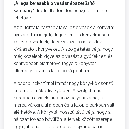
„A legsikeresebb olvasásnépszerűsítő
kampány”
díj ötmillió forintos pénzjutalma tette
lehetővé.
Az automata használatával az olvasók a könyvtár
nyitvatartási idejétől függetlenül is kényelmesen
kölcsönözhetnek, illetve vissza is adhatják a
kiválasztott könyveket. A szolgáltatás célja, hogy
még közelebb vigye az olvasást a győriekhez, és
könnyebben elérhetővé tegye a könyvtári
állományt a város különböző pontjain.
A bácsai helyszínnel immár négy könyvkölcsönző
automata működik Győrben. A szolgáltatás
korábban a vidéki autóbusz-pályaudvarnál, a
marcalvárosi aluljáróban és a Kuopio parkban vált
elérhetővé. A könyvtár hosszú távú célja, hogy a
hálózat tovább bővüljön, a tervek között szerepel
egy újabb automata telepítése Újvárosban is.