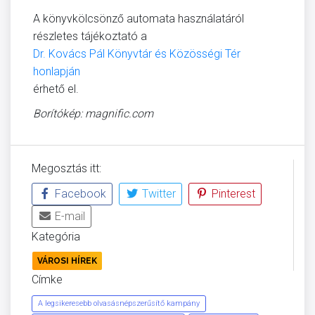
A könyvkölcsönző automata használatáról
részletes tájékoztató a
Dr. Kovács Pál Könyvtár és Közösségi Tér
honlapján
érhető el.
Borítókép: magnific.com
Megosztás itt:
Facebook
Twitter
Pinterest
E-mail
Kategória
VÁROSI HÍREK
Címke
A legsikeresebb olvasásnépszerűsítő kampány