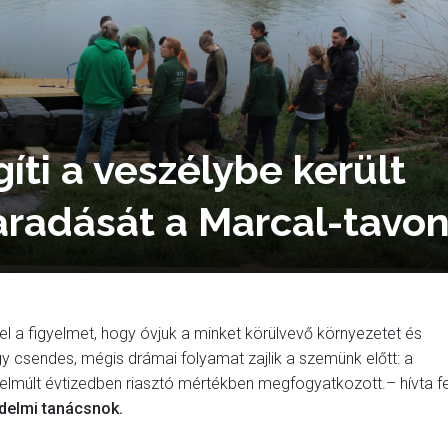
íti a veszélybe került
radását a Marcal-tavo
el a figyelmet, hogy óvjuk a minket körülvevő környezetet és
y csendes, mégis drámai folyamat zajlik a szemünk előtt: a
 elmúlt évtizedben riasztó mértékben megfogyatkozott.– hívta fe
delmi tanácsnok.