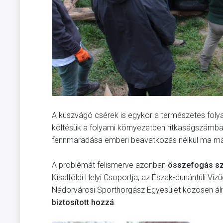
A küszvágó csérek is egykor a természetes foly
költésük a folyami környezetben ritkaságszámba 
fennmaradása emberi beavatkozás nélkül ma már 
A problémát felismerve azonban
összefogás sz
Kisalföldi Helyi Csoportja, az Észak-dunántúli V
Nádorvárosi Sporthorgász Egyesület közösen á
biztosított hozzá
.