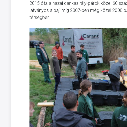
2015 óta a hazai dankasirály-párok közel 60 s
látványos a baj: míg 2007-ben még közel 2000 pár
térségben.