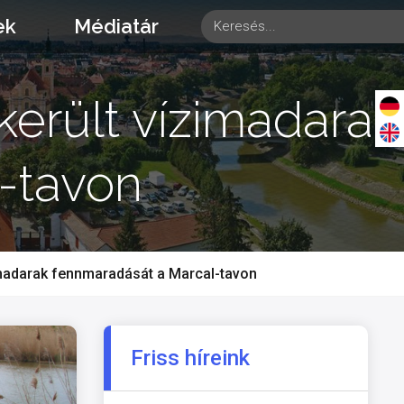
ek
Médiatár
került vízimadarak
-tavon
zimadarak fennmaradását a Marcal-tavon
Friss híreink