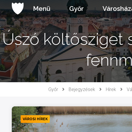
Ugrás
Menü
Győr
Városház
a
tartalomhoz
Úszó költősziget 
fennm
Győr
Bejegyzések
Hírek
Vá
VÁROSI HÍREK