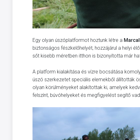
Egy olyan úszóplatformot hoztunk létre a
Marcal
biztonságos fészkelőhelyét, hozzájárul a helyi é
sőt kisebb méretben itthon is bizonyította már h
A platform kialakítása és vízre bocsátása komo
úszó szerkezetet speciális elemekből állították ö
olyan körülményeket alakítottak ki, amelyek ked
felszínt, búvóhelyeket és megfigyelést segítő vad