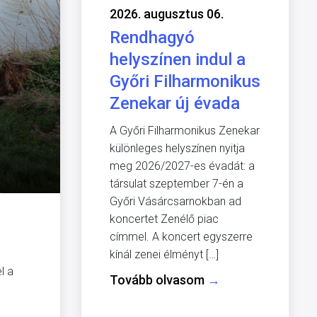
2026. augusztus 06.
Rendhagyó
helyszínen indul a
Győri Filharmonikus
Zenekar új évada
A Győri Filharmonikus Zenekar
n
különleges helyszínen nyitja
meg 2026/2027-es évadát: a
társulat szeptember 7-én a
Győri Vásárcsarnokban ad
koncertet Zenélő piac
címmel. A koncert egyszerre
kínál zenei élményt […]
l a
Tovább olvasom
→