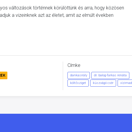
súlyos változások történnek körülöttünk és arra, hogy közösen
juk a vizeinknek azt az életet, amit az elmúlt években
Címke
REK
dankasirály
dr. balog-farkas renáta
költősziget
küszvágó csér
vízimad