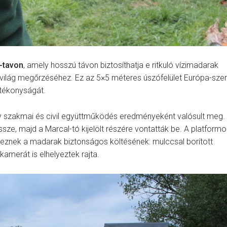
-tavon
, amely hosszú távon biztosíthatja e ritkuló vízimadarak
lővilág megőrzéséhez. Ez az 5×5 méteres úszófelület Európa-szer
atékonyságát.
ly szakmai és civil együttműködés eredményeként valósult meg.
ssze, majd a Marcal-tó kijelölt részére vontatták be. A platform
veznek a madarak biztonságos költésének: mulccsal borított
kamerát is elhelyeztek rajta.