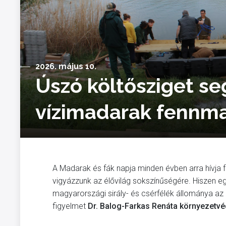
2026. május 10.
Úszó költősziget seg
vízimadarak fennma
A Madarak és fák napja minden évben arra hívja f
vigyázzunk az élővilág sokszínűségére. Hiszen eg
magyarországi sirály- és csérfélék állománya az
figyelmet
Dr. Balog-Farkas Renáta környezetvé