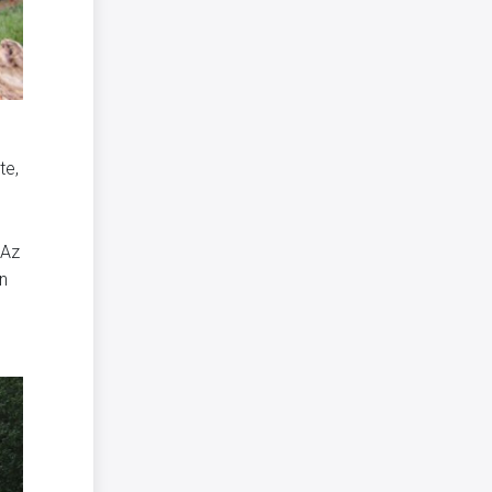
te,
 Az
on