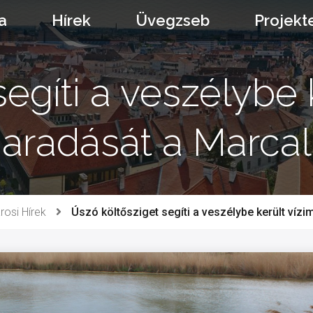
a
Hírek
Üvegzseb
Projekt
segíti a veszélybe 
aradását a Marcal
rosi Hírek
Úszó költősziget segíti a veszélybe került ví