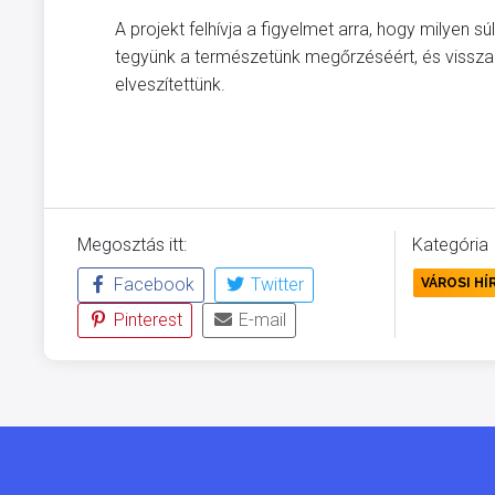
A projekt felhívja a figyelmet arra, hogy milyen 
tegyünk a természetünk megőrzéséért, és visszaad
elveszítettünk.
Megosztás itt:
Kategória
Facebook
Twitter
VÁROSI HÍ
Pinterest
E-mail