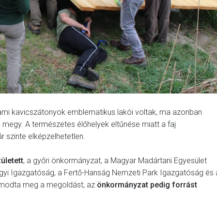
ami kavicszátonyok emblematikus lakói voltak, ma azonban
megy. A természetes élőhelyek eltűnése miatt a faj
szinte elképzelhetetlen.
ületett
, a győri önkormányzat, a Magyar Madártani Egyesület
ízügyi Igazgatóság, a Fertő-Hanság Nemzeti Park Igazgatóság és 
lmodta meg a megoldást, az
önkormányzat pedig forrást