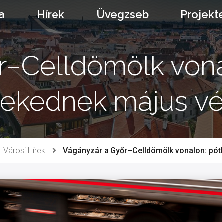
a
Hírek
Üvegzseb
Projekt
r–Celldömölk vona
lekednek május v
Városi Hírek
Vágányzár a Győr–Celldömölk vonalon: pó