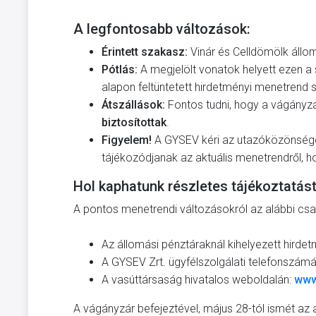
A legfontosabb változások:
Érintett szakasz:
Vinár és Celldömölk állo
Pótlás:
A megjelölt vonatok helyett ezen 
alapon feltüntetett hirdetményi menetrend s
Átszállások:
Fontos tudni, hogy a vágányzá
biztosítottak
.
Figyelem!
A GYSEV kéri az utazóközönség
tájékozódjanak az aktuális menetrendről, h
Hol kaphatunk részletes tájékoztatás
A pontos menetrendi változásokról az alábbi cs
Az állomási pénztáraknál kihelyezett hirde
A GYSEV Zrt. ügyfélszolgálati telefonszám
A vasúttársaság hivatalos weboldalán:
www
A vágányzár befejeztével, május 28-tól ismét az 