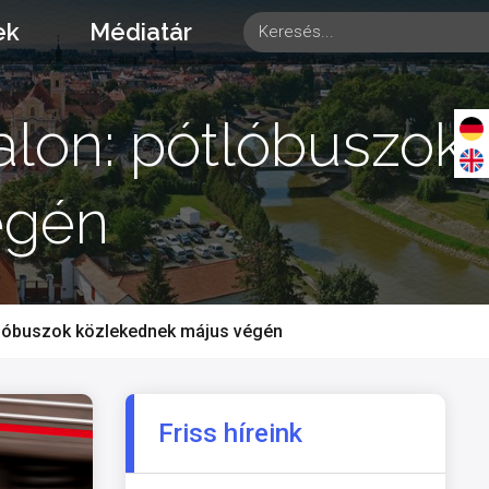
ek
Médiatár
lon: pótlóbuszok
égén
tlóbuszok közlekednek május végén
Friss híreink