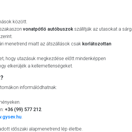
mások között.
a szakaszon
vonatpótló autóbuszok
szállítják az utasokat a sár
zerint.
ri menetrend miatt az átszállások csak
korlátozottan
et, hogy utazásuk megkezdése előtt mindenképpen
ogy elkerüljék a kellemetlenségeket.
t?
atornákon informálódhatnak:
tményeken.
án:
+36 (99) 577 212
.
.gysev.hu
.
adott időszaki alapmenetrend lép életbe.