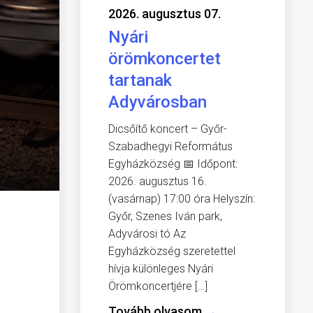
2026. augusztus 07.
Nyári
örömkoncertet
tartanak
Adyvárosban
Dicsőítő koncert – Győr-
Szabadhegyi Református
Egyházközség 📅 Időpont:
2026. augusztus 16.
(vasárnap) 17:00 óra Helyszín:
Győr, Szenes Iván park,
Adyvárosi tó Az
Egyházközség szeretettel
hívja különleges Nyári
Örömkoncertjére […]
Tovább olvasom
→