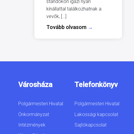
standokon igazi nyári
kínállattal találkozhatnak a
vevők, […]
Tovább olvasom
→
Városháza
Telefonkönyv
Polgármesteri Hivatal
Polgármesteri Hivatal
Önkormányzat
Lakossági kapcsolat
Intézmények
Sajtókapcsolat