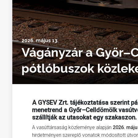
2026. május 13.
Vágányzár a Győr–C
pótlóbuszok közle
A GYSEV Zrt. tájékoztatása szerint pá
menetrend a Győr–Celldömölk vasútv
szállítják az utasokat egy szakaszon.
A vasúttársaság közleménye alapján
2026. máju
hirdetményen szereplő vonatok módosított útvonal