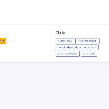
Címke
REK
autóbuszok
Győr-Celldömölk
pályakarbantartási munkálatok
vonatközlekedés
vonatpótló