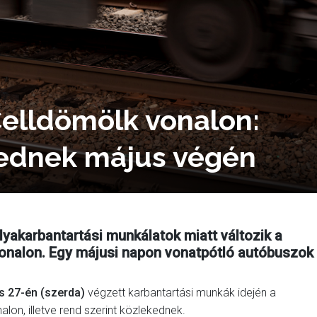
elldömölk vonalon:
kednek május végén
lyakarbantartási munkálatok miatt változik a
onalon. Egy májusi napon vonatpótló autóbuszok
s 27-én (szerda)
végzett karbantartási munkák idején a
on, illetve rend szerint közlekednek.