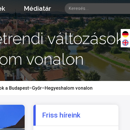
ek
Médiatár
etrendi változások
om vonalon
zások a Budapest–Győr–Hegyeshalom vonalon
Friss híreink