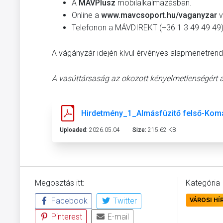
A
MÁVPlusz
mobilalkalmazásban
.
Online a
www.mavcsoport.hu/vaganyzar
v
Telefonon a MÁVDIREKT (+36 1 3 49 49 49)
A vágányzár idején kívül érvényes alapmenetren
A vasúttársaság az okozott kényelmetlenségért az
Hirdetmény_1_Almásfüzitő felső-Ko
Uploaded:
2026.05.04
Size:
215.62 KB
Megosztás itt:
Kategória
Facebook
Twitter
VÁROSI HÍ
Pinterest
E-mail