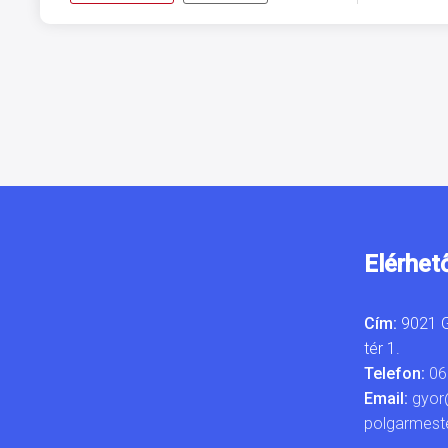
Elérhet
Cím:
9021 G
tér 1.
Telefon:
06
Email:
gyor
polgarmest