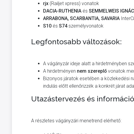
rjx
(Railjet xpress) vonatok
DACIA-RUTHENIA
és
SEMMELWEIS IGNÁ
ARRABONA, SCARBANTIA, SAVARIA
InterC
S10
és
S74
személyvonatok
Legfontosabb változások:
A vágányzár ideje alatt a hirdetményben s
A hirdetményen
nem szereplő
vonatok men
Bizonyos járatok esetében a közlekedési nap
indulás előtt ellenőrizzék a konkrét járat ada
Utazástervezés és információ
A részletes vágányzári menetrend elérhető: