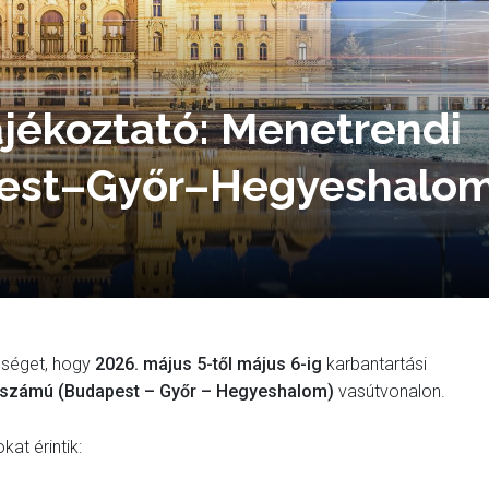
ájékoztató: Menetrendi
pest–Győr–Hegyeshalo
nséget, hogy
2026. május 5-től május 6-ig
karbantartási
 számú (Budapest – Győr – Hegyeshalom)
vasútvonalon
.
at érintik: