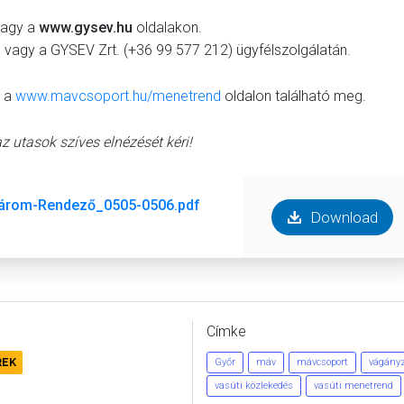
agy a
www.gysev.hu
oldalakon
.
 vagy a GYSEV Zrt. (+36 99 577 212)
ügyfélszolgálatán
.
d a
www.mavcsoport.hu/menetrend
oldalon található meg
.
 utasok szíves elnézését kéri!
márom-Rendező_0505-0506.pdf
Download
Címke
REK
Győr
máv
mávcsoport
vágány
vasúti közlekedés
vasúti menetrend