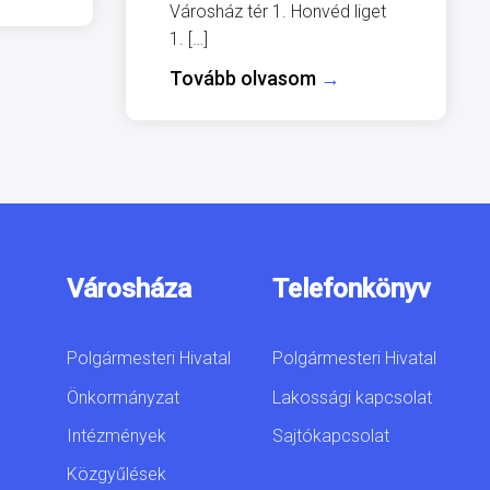
Városház tér 1. Honvéd liget
1. […]
Tovább olvasom
→
Városháza
Telefonkönyv
Polgármesteri Hivatal
Polgármesteri Hivatal
Önkormányzat
Lakossági kapcsolat
Intézmények
Sajtókapcsolat
Közgyűlések