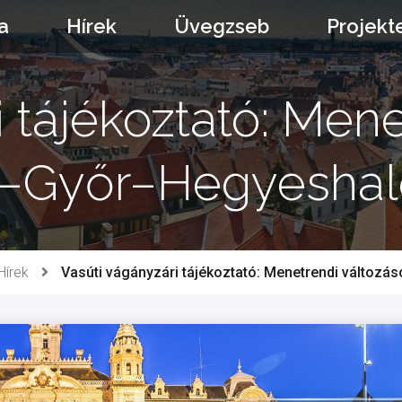
a
Hírek
Üvegzseb
Projekt
 tájékoztató: Men
t–Győr–Hegyeshal
Hírek
Vasúti vágányzári tájékoztató: Menetrendi válto