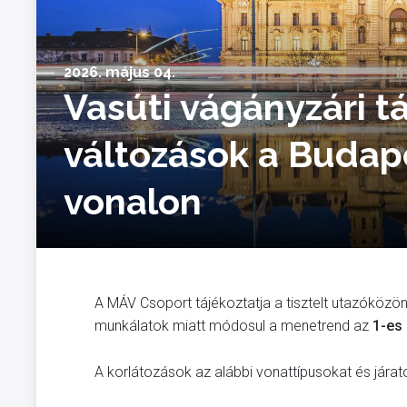
2026. május 04.
Vasúti vágányzári t
változások a Buda
vonalon
A MÁV Csoport tájékoztatja a tisztelt utazóközö
munkálatok miatt módosul a menetrend az
1-es
A korlátozások az alábbi vonattípusokat és járatok