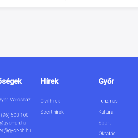
őségek
Hírek
Győr
yőr, Városház
Civil hírek
Turizmus
Sport hírek
Kultúra
 (96) 500 100
Sport
@gyor-ph.hu
er@gyor-ph.hu
Oktatás