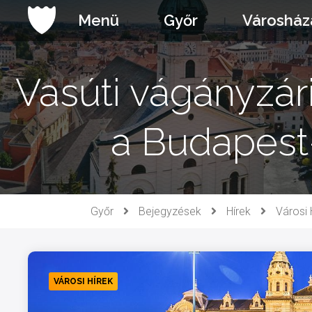
Ugrás
Menü
Győr
Városház
a
tartalomhoz
Vasúti vágányzári
a Budapes
Győr
Bejegyzések
Hírek
Városi 
VÁROSI HÍREK