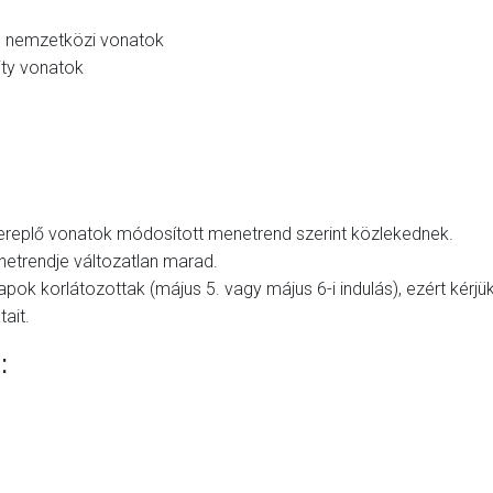
C
nemzetközi vonatok
ity vonatok
zereplő vonatok módosított menetrend szerint közlekednek
.
etrendje változatlan marad
.
ok korlátozottak (május 5. vagy május 6-i indulás), ezért kérjük
tait
.
: