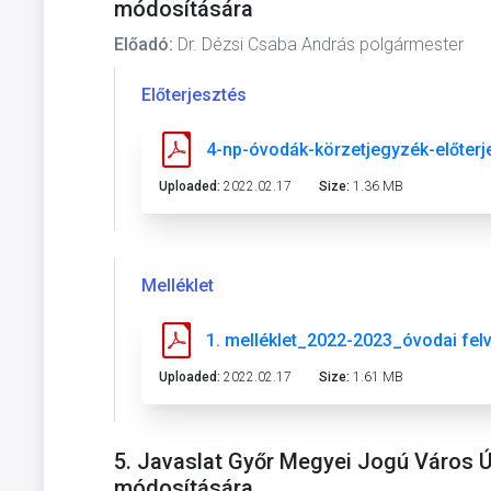
módosítására
Előadó:
Dr. Dézsi Csaba András polgármester
Előterjesztés
4-np-óvodák-körzetjegyzék-előterj
Uploaded:
2022.02.17
Size:
1.36 MB
Melléklet
1. melléklet_2022-2023_óvodai felv
Uploaded:
2022.02.17
Size:
1.61 MB
5. Javaslat Győr Megyei Jogú Város Ú
módosítására