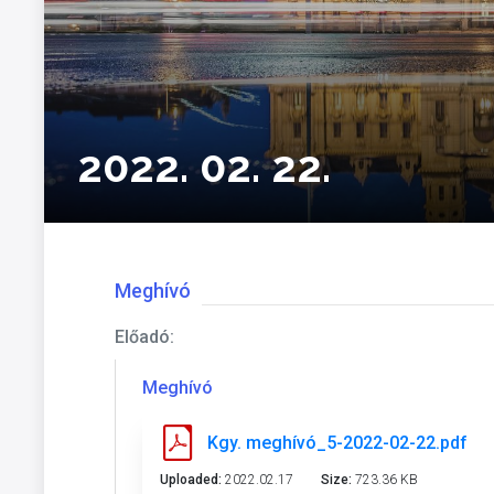
2022. 02. 22.
Meghívó
Előadó:
Meghívó
Kgy. meghívó_5-2022-02-22.pdf
Uploaded:
2022.02.17
Size:
723.36 KB