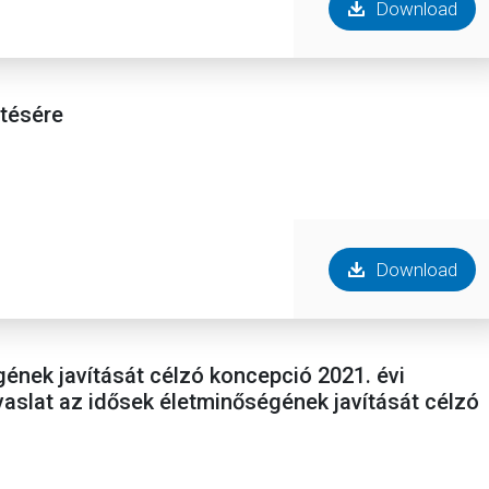
Download
ltésére
Download
ének javítását célzó koncepció 2021. évi
vaslat az idősek életminőségének javítását célzó