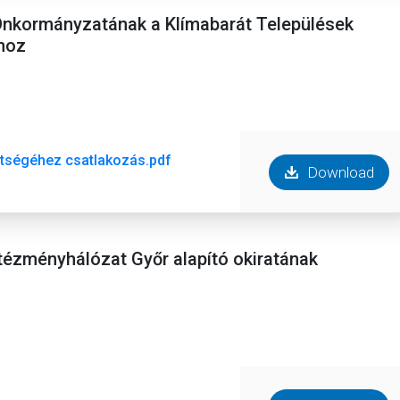
Önkormányzatának a Klímabarát Települések
hoz
etségéhez csatlakozás.pdf
Download
ntézményhálózat Győr alapító okiratának