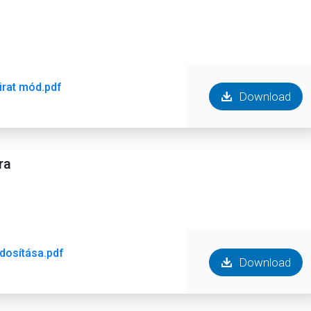
irat mód.pdf
Download
ra
ódosítása.pdf
Download