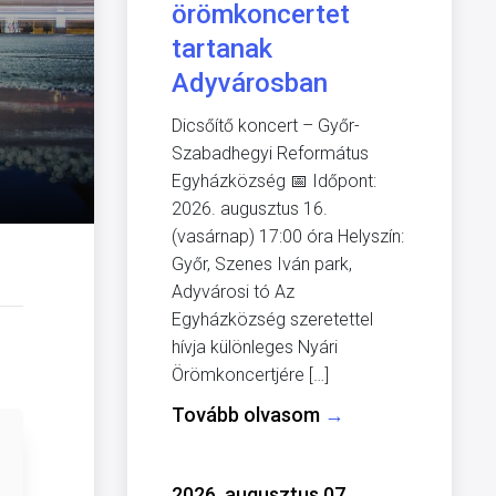
örömkoncertet
tartanak
Adyvárosban
Dicsőítő koncert – Győr-
Szabadhegyi Református
Egyházközség 📅 Időpont:
2026. augusztus 16.
(vasárnap) 17:00 óra Helyszín:
Győr, Szenes Iván park,
Adyvárosi tó Az
Egyházközség szeretettel
hívja különleges Nyári
Örömkoncertjére […]
Tovább olvasom
→
2026. augusztus 07.