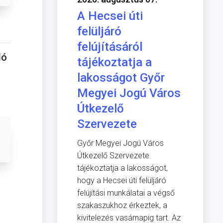
A Hecsei úti
felüljáró
felújításáról
ló
tájékoztatja a
lakosságot Győr
Megyei Jogú Város
Útkezelő
Szervezete
Győr Megyei Jogú Város
Útkezelő Szervezete
tájékoztatja a lakosságot,
hogy a Hecsei úti felüljáró
felújítási munkálatai a végső
szakaszukhoz érkeztek, a
kivitelezés vasárnapig tart. Az