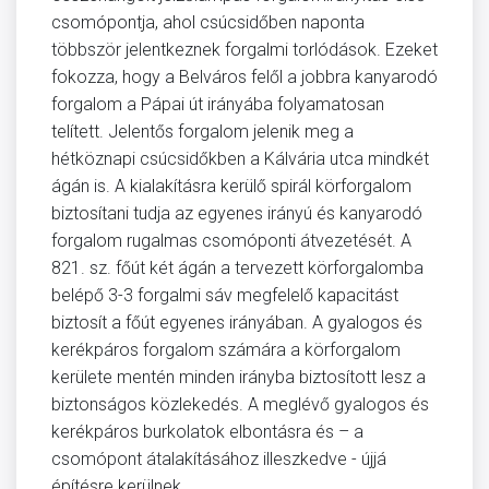
csomópontja, ahol csúcsidőben naponta
többször jelentkeznek forgalmi torlódások. Ezeket
fokozza, hogy a Belváros felől a jobbra kanyarodó
forgalom a Pápai út irányába folyamatosan
telített. Jelentős forgalom jelenik meg a
hétköznapi csúcsidőkben a Kálvária utca mindkét
ágán is. A kialakításra kerülő spirál körforgalom
biztosítani tudja az egyenes irányú és kanyarodó
forgalom rugalmas csomóponti átvezetését. A
821. sz. főút két ágán a tervezett körforgalomba
belépő 3-3 forgalmi sáv megfelelő kapacitást
biztosít a főút egyenes irányában. A gyalogos és
kerékpáros forgalom számára a körforgalom
kerülete mentén minden irányba biztosított lesz a
biztonságos közlekedés. A meglévő gyalogos és
kerékpáros burkolatok elbontásra és – a
csomópont átalakításához illeszkedve - újjá
építésre kerülnek.