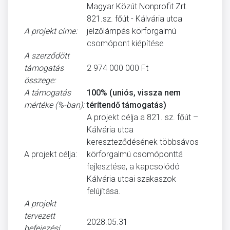
Magyar Közút Nonprofit Zrt.
821.sz. főút - Kálvária utca
A projekt címe:
jelzőlámpás körforgalmú
csomópont kiépítése
A szerződött
támogatás
2 974 000 000 Ft
összege:
A támogatás
100% (uniós, vissza nem
mértéke (%-ban):
térítendő támogatás)
A projekt célja a 821. sz. főút –
Kálvária utca
kereszteződésének többsávos
A projekt célja:
körforgalmú csomóponttá
fejlesztése, a kapcsolódó
Kálvária utcai szakaszok
felújítása.
A projekt
tervezett
2028.05.31
befejezési