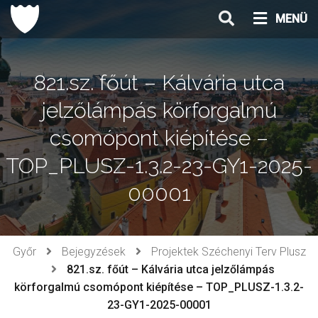
Ugrás
MENÜ
a
tartalomhoz
821.sz. főút – Kálvária utca
jelzőlámpás körforgalmú
csomópont kiépítése –
TOP_PLUSZ-1.3.2-23-GY1-2025-
00001
Győr
Bejegyzések
Projektek Széchenyi Terv Plusz
821.sz. főút – Kálvária utca jelzőlámpás
körforgalmú csomópont kiépítése – TOP_PLUSZ-1.3.2-
23-GY1-2025-00001