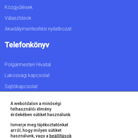
Közgyűlések
Választások
Akadálymentesítési nyilatkozat
Telefonkönyv
Polgármesteri Hivatal
Lakossági kapcsolat
Sajtókapcsolat
A weboldalon a minőségi
felhasználói élmény
érdekében sütiket használunk.
© 2026 Győr Megyei Jogú Város • Minden jog fenntartva!
Ismerje meg tájékoztatónkat
arról, hogy milyen sütiket
használunk, vagy a
beállítások