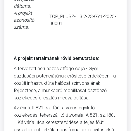
dátuma:
A projekt
TOP_PLUSZ-1.3.2-23-GY1-2025-
azonosító
00001
száma:
A projekt tartalmának rövid bemutatása:
A tervezett beruházás átfogó célja - Győr
gazdasági potenciáljának erősítése érdekében - a
közúti infrastruktúra hálózat színvonalának
fejlesztése, a munkaerő mobilitását ösztönző
közlekedésfejlesztés megvalósítása.
Az érintett 821. sz. főút a város egyik fő
közlekedési-teherszállító útvonala. A 821. sz. főút
– Kálvária utca kereszteződése a teljes főúti
összehangolt jelzőlámpás forgalomirányítás első