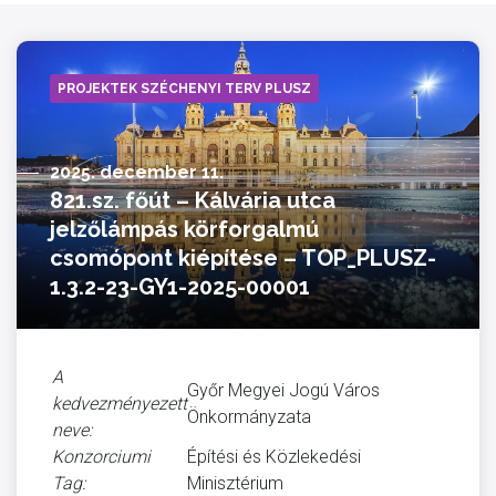
PROJEKTEK SZÉCHENYI TERV PLUSZ
2025. december 11.
821.sz. főút – Kálvária utca
jelzőlámpás körforgalmú
csomópont kiépítése – TOP_PLUSZ-
1.3.2-23-GY1-2025-00001
A
Győr Megyei Jogú Város
kedvezményezett
Önkormányzata
neve:
Konzorciumi
Építési és Közlekedési
Tag:
Minisztérium