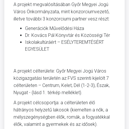
A projekt megvalósításában Győr Megyei Jogú
Város Önkormányzata, mint konzorciumvezető,
illetve további 3 konzorciumi partner vesz részt:
Generációk Művelődési Háza
Dr. Kovács Pál Könyvtár és Közösségi Tér
Iskolakultúráért – ESÉLYTEREMTÉSÉRT
EGYESÜLET
A projekt célterülete: Győr Megyei Jogú Város
közigazgatási területén az FVS szerinti kijelölt 7
célterületen – Centrum, Kelet, Dél (1-2-3), Észak,
Nyugat - (lásd 1. térkép melléklet).
A projekt célcsoportja: a célterületen élő
hátrányos helyzetű lakosok (kiemelten a nők, a
mélyszegénységben élők, romák, a fogyatékkal
élők, valamint a gyermekek és az idősek).