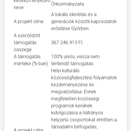
kedvezményezett
Önkormányzata
neve:
A lokális identitás és a
A projekt címe:
generációk közötti kapcsolatok
erősítése Győrben
A szerződött
támogatás
367.246.913 Ft
összege:
A támogatás
100% uniós, vissza nem
mértéke (%-ban):
térítendő támogatás
Helyi kulturális
közösségfejlesztési folyamatok
kezdeményezése és
megvalósítása. Ennek
megfelelően közösségi
programok kerülnek
kidolgozásra a hátrányos
helyzetű csoportokat érintően a
társadalmi befogadás,
A projekt célja: