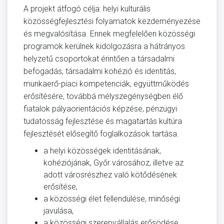
A projekt átfogó célja: helyi kulturális
közösségfejlesztési folyamatok kezdeményezése
és megvalósítása. Ennek megfelelően közösségi
programok kerülnek kidolgozásra a hátrányos
helyzetű csoportokat érintően a társadalmi
befogadás, társadalmi kohézió és identitás,
munkaerő-piaci kompetenciák, együttműködés
erősítésére, továbbá mélyszegénységben élő
fiatalok pályaorientációs képzése, pénzügyi
tudatosság fejlesztése és magatartás kultúra
fejlesztését elősegítő foglalkozások tartása.
a helyi közösségek identitásának,
kohéziójának, Győr városához, illetve az
adott városrészhez való kötődésének
erősítése,
a közösségi élet fellendülése, minőségi
javulása,
a közösségi szerepvállalás erősödése,