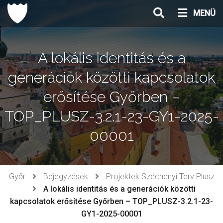
Ugrás
MENÜ
a
tartalomhoz
A lokális identitás és a
generációk közötti kapcsolatok
erősítése Győrben –
TOP_PLUSZ-3.2.1-23-GY1-2025-
00001
Győr
Bejegyzések
Projektek Széchenyi Terv Plusz
A lokális identitás és a generációk közötti
kapcsolatok erősítése Győrben – TOP_PLUSZ-3.2.1-23-
GY1-2025-00001