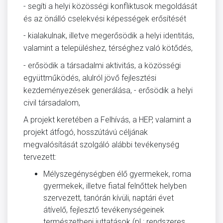
- segíti a helyi közösségi konfliktusok megoldását
és az önálló cselekvési képességek erősítését
- kialakulnak, illetve megerősödik a helyi identitás,
valamint a településhez, térséghez való kötődés,
- erősödik a társadalmi aktivitás, a közösségi
együttműködés, alulról jövő fejlesztési
kezdeményezések generálása, - erősödik a helyi
civil társadalom,
A projekt keretében a Felhívás, a HEP, valamint a
projekt átfogó, hosszútávú céljának
megvalósítását szolgáló alábbi tevékenység
tervezett:
Mélyszegénységben élő gyermekek, roma
gyermekek, illetve fiatal felnőttek helyben
szervezett, tanórán kívüli, naptári évet
átívelő, fejlesztő tevékenységeinek
természetbeni juttatások (pl.: rendszeres