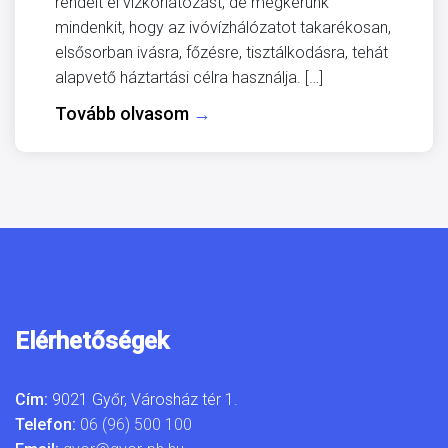
rendelt el vízkorlátozást, de megkérünk
mindenkit, hogy az ivóvízhálózatot takarékosan,
elsősorban ivásra, főzésre, tisztálkodásra, tehát
alapvető háztartási célra használja. […]
Tovább olvasom
→
Elérhetőségek
Cím:
9021 Győr, Városház tér 1.
Telefon:
06 (96) 500 100