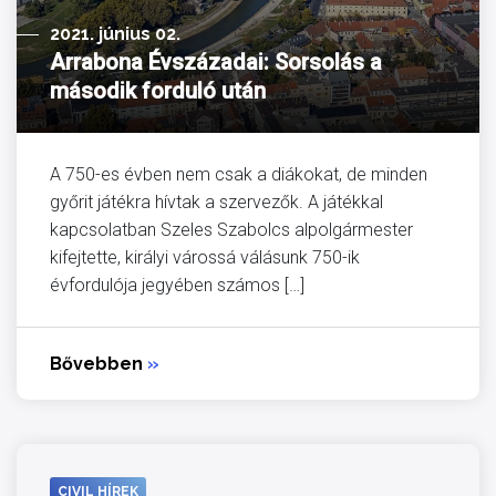
2021. június 02.
Arrabona Évszázadai: Sorsolás a
második forduló után
A 750-es évben nem csak a diákokat, de minden
győrit játékra hívtak a szervezők. A játékkal
kapcsolatban Szeles Szabolcs alpolgármester
kifejtette, királyi várossá válásunk 750-ik
évfordulója jegyében számos […]
Bővebben
»
CIVIL HÍREK