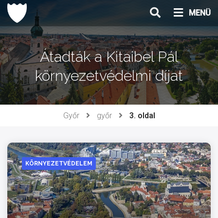
Ugrás
MENÜ
a
tartalomhoz
Átadták a Kitaibel Pál
környezetvédelmi díjat
Győr
győr
3. oldal
KÖRNYEZETVÉDELEM