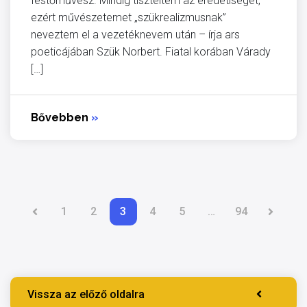
festőművész. Mindig tiszteltem az eredetiséget,
ezért művészetemet „szükrealizmusnak”
neveztem el a vezetéknevem után – írja ars
poeticájában Szük Norbert. Fiatal korában Várady
[…]
Bővebben
»
1
2
3
4
5
…
94
Vissza az előző oldalra