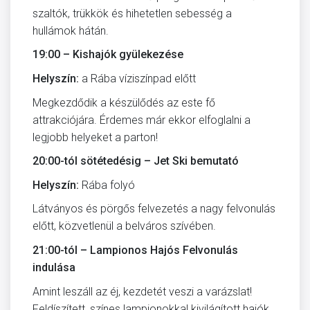
szaltók, trükkök és hihetetlen sebesség a
hullámok hátán.
19:00 – Kishajók gyülekezése
Helyszín:
a Rába víziszínpad előtt
Megkezdődik a készülődés az este fő
attrakciójára. Érdemes már ekkor elfoglalni a
legjobb helyeket a parton!
20:00-tól sötétedésig – Jet Ski bemutató
Helyszín:
Rába folyó
Látványos és pörgős felvezetés a nagy felvonulás
előtt, közvetlenül a belváros szívében.
21:00-tól – Lampionos Hajós Felvonulás
indulása
Amint leszáll az éj, kezdetét veszi a varázslat!
Feldíszített, színes lampionokkal kivilágított hajók