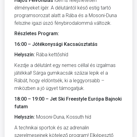
Hajós Felvonulás
idén is felejthetetlen
élményeket ígér. A délutántól késő estig tartó
programsorozat alatt a Rába és a Mosoni-Duna
felszíne igazi úszó fénybirodalommá változik.
Részletes Program:
16:00 – Jótékonysági Kacsaúsztatás
Helyszín:
Rába kettőshíd
Kezdje a délutánt egy nemes céllal és izgalmas
játékkal! Sárga gumikacsák százai lepik el a
Rábát, hogy eldöntsék, ki a leggyorsabb –
miközben a jó ügyet támogatjuk.
18:00 – 19:00 – Jet Ski Freestyle Európa Bajnoki
futam
Helyszín:
Mosoni-Duna, Kossuth híd
A technikai sportok és az adrenalin
szerelmeseinek kötelező program! Elképesztő