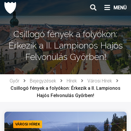
Ugrás
MENÜ
a
tartalomhoz
Csillogó fények a folyókon:
Érkezik a II. Lampionos Hajós
Felvonulás Győrben!
Győr
Bejegyzések
Hírek
Városi Hírek
Csillogó fények a folyókon: Érkezik a II. Lampionos
Hajós Felvonulás Győrben!
VÁROSI HÍREK