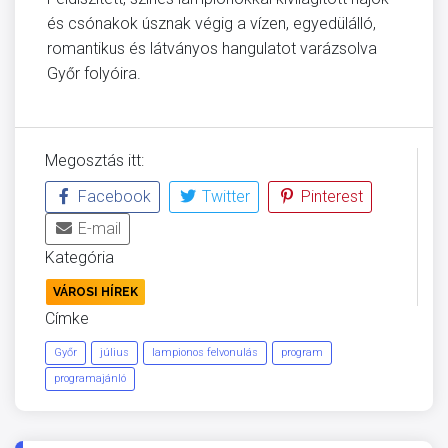
és csónakok úsznak végig a vízen, egyedülálló,
romantikus és látványos hangulatot varázsolva
Győr folyóira.
Megosztás itt:
Facebook
Twitter
Pinterest
E-mail
Kategória
VÁROSI HÍREK
Címke
Győr
július
lampionos felvonulás
program
programajánló