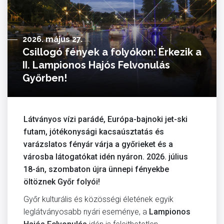
2026. május 27.
Csillogó fények a folyókon: Érkezik a
II. Lampionos Hajós Felvonulás
Győrben!
Látványos vízi parádé, Európa-bajnoki jet-ski
futam, jótékonysági kacsaúsztatás és
varázslatos fényár várja a győrieket és a
városba látogatókat idén nyáron. 2026. július
18-án, szombaton újra ünnepi fényekbe
öltöznek Győr folyói!
Győr kulturális és közösségi életének egyik
leglátványosabb nyári eseménye, a
Lampionos