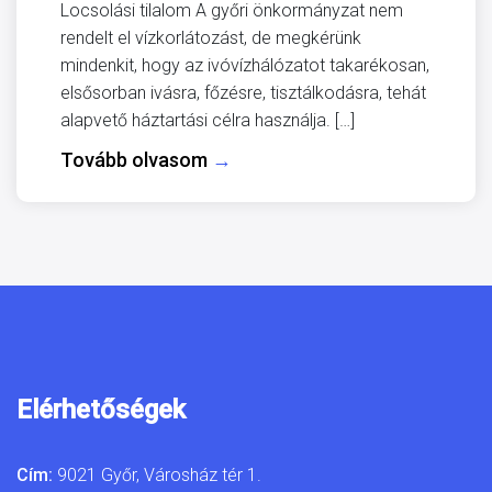
Locsolási tilalom A győri önkormányzat nem
rendelt el vízkorlátozást, de megkérünk
mindenkit, hogy az ivóvízhálózatot takarékosan,
elsősorban ivásra, főzésre, tisztálkodásra, tehát
alapvető háztartási célra használja. […]
Tovább olvasom
→
Elérhetőségek
Cím:
9021 Győr, Városház tér 1.