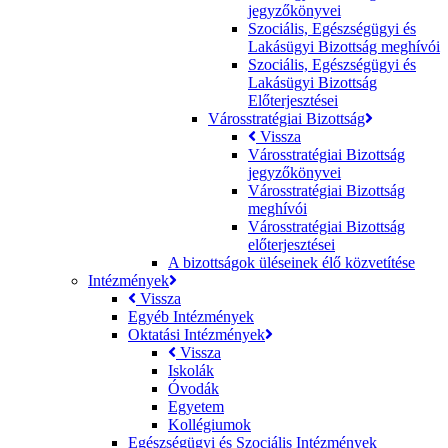
jegyzőkönyvei
Szociális, Egészségügyi és
Lakásügyi Bizottság meghívói
Szociális, Egészségügyi és
Lakásügyi Bizottság
Előterjesztései
Városstratégiai Bizottság
Vissza
Városstratégiai Bizottság
jegyzőkönyvei
Városstratégiai Bizottság
meghívói
Városstratégiai Bizottság
előterjesztései
A bizottságok üléseinek élő közvetítése
Intézmények
Vissza
Egyéb Intézmények
Oktatási Intézmények
Vissza
Iskolák
Óvodák
Egyetem
Kollégiumok
Egészségügyi és Szociális Intézmények