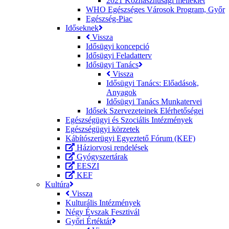
2021 Közhasznúsági melléklet
WHO Egészséges Városok Program, Győr
Egészség-Piac
Időseknek
Vissza
Idősügyi koncepció
Idősügyi Feladatterv
Idősügyi Tanács
Vissza
Idősügyi Tanács: Előadások,
Anyagok
Idősügyi Tanács Munkatervei
Idősek Szervezeteinek Elérhetőségei
Egészségügyi és Szociális Intézmények
Egészségügyi körzetek
Kábítószerügyi Egyeztető Fórum (KEF)
Háziorvosi rendelések
Gyógyszertárak
EESZI
KEF
Kultúra
Vissza
Kulturális Intézmények
Négy Évszak Fesztivál
Győri Értéktár