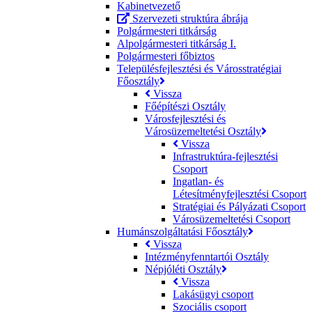
Kabinetvezető
Szervezeti struktúra ábrája
Polgármesteri titkárság
Alpolgármesteri titkárság I.
Polgármesteri főbiztos
Településfejlesztési és Városstratégiai
Főosztály
Vissza
Főépítészi Osztály
Városfejlesztési és
Városüzemeltetési Osztály
Vissza
Infrastruktúra-fejlesztési
Csoport
Ingatlan- és
Létesítményfejlesztési Csoport
Stratégiai és Pályázati Csoport
Városüzemeltetési Csoport
Humánszolgáltatási Főosztály
Vissza
Intézményfenntartói Osztály
Népjóléti Osztály
Vissza
Lakásügyi csoport
Szociális csoport