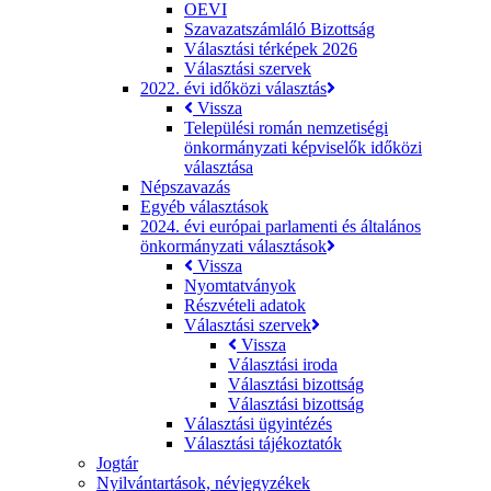
OEVI
Szavazatszámláló Bizottság
Választási térképek 2026
Választási szervek
2022. évi időközi választás
Vissza
Települési román nemzetiségi
önkormányzati képviselők időközi
választása
Népszavazás
Egyéb választások
2024. évi európai parlamenti és általános
önkormányzati választások
Vissza
Nyomtatványok
Részvételi adatok
Választási szervek
Vissza
Választási iroda
Választási bizottság
Választási bizottság
Választási ügyintézés
Választási tájékoztatók
Jogtár
Nyilvántartások, névjegyzékek