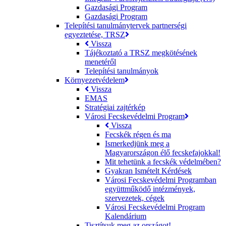
Gazdasági Program
Gazdasági Program
Telepítési tanulmánytervek partnerségi
egyeztetése, TRSZ
Vissza
Tájékoztató a TRSZ megkötésének
menetéről
Telepítési tanulmányok
Környezetvédelem
Vissza
EMAS
Stratégiai zajtérkép
Városi Fecskevédelmi Program
Vissza
Fecskék régen és ma
Ismerkedjünk meg a
Magyarországon élő fecskefajokkal!
Mit tehetünk a fecskék védelmében?
Gyakran Ismételt Kérdések
Városi Fecskevédelmi Programban
együttműködő intézmények,
szervezetek, cégek
Városi Fecskevédelmi Program
Kalendárium
Tisztítsuk meg az országot!