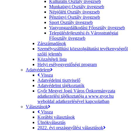
Kulturális Osztály üvegzseb
Munkaügyi Osztály üvegzseb
Népjóléti Osztály üvegzseb
Pénzügyi Osztály üvegzseb
Sport Osztály üvegzseb
Vagyongazdálkodási Főosztály üvegzseb
Településfejlesztési és Városstratégiai
Főosztály üvegzseb
Zárszámadások
Személyszállítási közszolgáltatási tevékenységről
szóló jelentés
Közzétételi lista
Helyi esélyegyenlőségi program
Adatvédelem
Vissza
Adatvédelmi tisztviselő
Adatvédelmi tájékoztatók
Győr Megyei Jogú Város Önkormányzata
adatkezelési tájékoztatója a www.gyor.hu
weboldal adatkezelésével kapcsolatban
Választások
Vissza
Korábbi választások
Ülnökválasztás
2022. évi országgyűlési választások