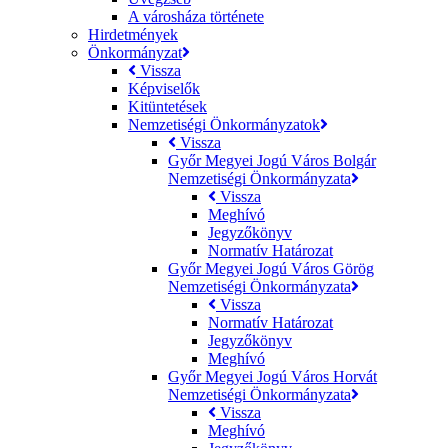
A városháza története
Hirdetmények
Önkormányzat
Vissza
Képviselők
Kitüntetések
Nemzetiségi Önkormányzatok
Vissza
Győr Megyei Jogú Város Bolgár
Nemzetiségi Önkormányzata
Vissza
Meghívó
Jegyzőkönyv
Normatív Határozat
Győr Megyei Jogú Város Görög
Nemzetiségi Önkormányzata
Vissza
Normatív Határozat
Jegyzőkönyv
Meghívó
Győr Megyei Jogú Város Horvát
Nemzetiségi Önkormányzata
Vissza
Meghívó