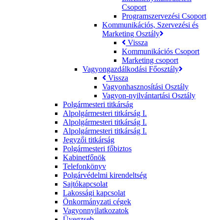
Csoport
Programszervezési Csoport
Kommunikációs, Szervezési és
Marketing Osztály
Vissza
Kommunikációs Csoport
Marketing csoport
Vagyongazdálkodási Főosztály
Vissza
Vagyonhasznosítási Osztály
Vagyon-nyilvántartási Osztály
Polgármesteri titkárság
Alpolgármesteri titkárság I.
Alpolgármesteri titkárság I.
Alpolgármesteri titkárság I.
Jegyzői titkárság
Polgármesteri főbiztos
Kabinetfőnök
Telefonkönyv
Polgárvédelmi kirendeltség
Sajtókapcsolat
Lakossági kapcsolat
Önkormányzati cégek
Vagyonnyilatkozatok
Üvegzseb