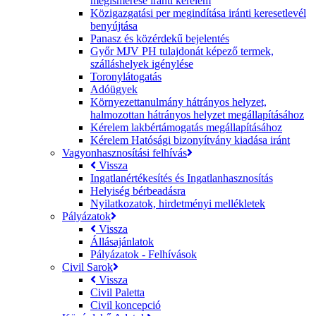
megismerése iránti kérelem
Közigazgatási per megindítása iránti keresetlevél
benyújtása
Panasz és közérdekű bejelentés
Győr MJV PH tulajdonát képező termek,
szálláshelyek igénylése
Toronylátogatás
Adóügyek
Környezettanulmány hátrányos helyzet,
halmozottan hátrányos helyzet megállapításához
Kérelem lakbértámogatás megállapításához
Kérelem Hatósági bizonyítvány kiadása iránt
Vagyonhasznosítási felhívás
Vissza
Ingatlanértékesítés és Ingatlanhasznosítás
Helyiség bérbeadásra
Nyilatkozatok, hirdetményi mellékletek
Pályázatok
Vissza
Állásajánlatok
Pályázatok - Felhívások
Civil Sarok
Vissza
Civil Paletta
Civil koncepció