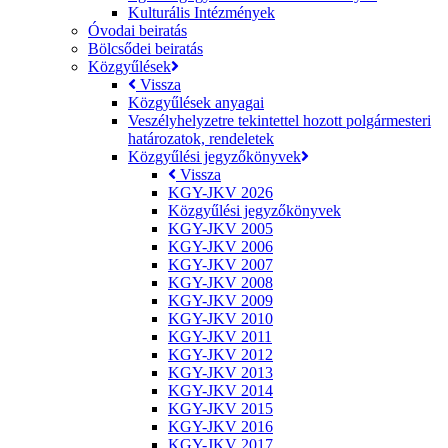
Kulturális Intézmények
Óvodai beiratás
Bölcsődei beiratás
Közgyűlések
Vissza
Közgyűlések anyagai
Veszélyhelyzetre tekintettel hozott polgármesteri
határozatok, rendeletek
Közgyűlési jegyzőkönyvek
Vissza
KGY-JKV 2026
Közgyűlési jegyzőkönyvek
KGY-JKV 2005
KGY-JKV 2006
KGY-JKV 2007
KGY-JKV 2008
KGY-JKV 2009
KGY-JKV 2010
KGY-JKV 2011
KGY-JKV 2012
KGY-JKV 2013
KGY-JKV 2014
KGY-JKV 2015
KGY-JKV 2016
KGY-JKV 2017