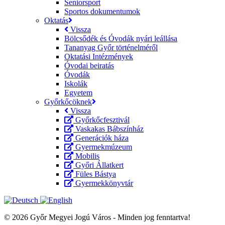
Seniorsport
Sportos dokumentumok
Oktatás
Vissza
Bölcsődék és Óvodák nyári leállása
Tananyag Győr történelméről
Oktatási Intézmények
Óvodai beiratás
Óvodák
Iskolák
Egyetem
Győrkőcöknek
Vissza
Győrkőcfesztivál
Vaskakas Bábszínház
Generációk háza
Gyermekmúzeum
Mobilis
Győri Állatkert
Füles Bástya
Gyermekkönyvtár
© 2026 Győr Megyei Jogú Város - Minden jog fenntartva!