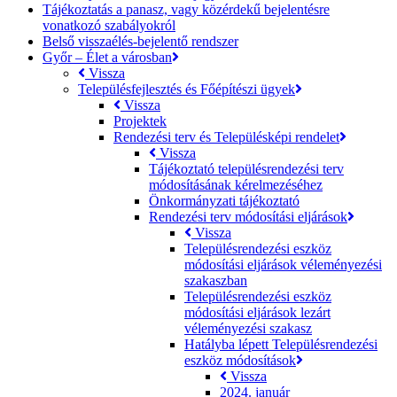
Tájékoztatás a panasz, vagy közérdekű bejelentésre
vonatkozó szabályokról
Belső visszaélés-bejelentő rendszer
Győr – Élet a városban
Vissza
Településfejlesztés és Főépítészi ügyek
Vissza
Projektek
Rendezési terv és Településképi rendelet
Vissza
Tájékoztató településrendezési terv
módosításának kérelmezéséhez
Önkormányzati tájékoztató
Rendezési terv módosítási eljárások
Vissza
Településrendezési eszköz
módosítási eljárások véleményezési
szakaszban
Településrendezési eszköz
módosítási eljárások lezárt
véleményezési szakasz
Hatályba lépett Településrendezési
eszköz módosítások
Vissza
2024. január