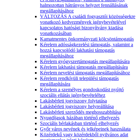
halmozottan hátrányos helyzet fennállásának
megállapításához
VÁLTOZÁS A családi fogyasztói közösségekre
vonatkozó kedvezmények igénybevételével
kapcsolatos hatósági bizonyítvány kiadása
vonatkozásában
Kamatmentes önkormányzati kölcsöntámogatás
Kérelem adósságkezelési támogatás, valamint a
hozzá kapcsolódó lakhatási támogatás
megállapításához
Kérelem gyógyszertámogatás megállapítására
Kérelem lakhatási támogatás megállapítására
Kérelem nevelési támogatás megállapításához
Kérelem rendkívüli települési támogatás
megállapítására
Kérelem a személyes gondoskodást nyújtó
szociális ellátás igénybevételéhez
Lakásbérleti jogviszony folytatása
Lakásbérleti jogviszony helyreállítása
Lakásbérleti szerződés meghosszabbítása
Nyugdíjasok házában történő elhelyezés
Szociális bérlakásban történő elhelyezés
Győr város nevének és jelképeinek használata
Közérdekű vagy közérdekből nyilvános adat