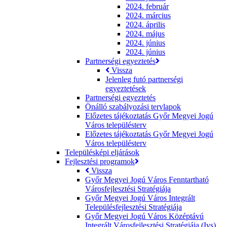
2024. február
2024. március
2024. április
2024. május
2024. június
2024. június
Partnerségi egyeztetés
Vissza
Jelenleg futó partnerségi
egyeztetések
Partnerségi egyeztetés
Önálló szabályozási tervlapok
Előzetes tájékoztatás Győr Megyei Jogú
Város településterv
Előzetes tájékoztatás Győr Megyei Jogú
Város településterv
Településképi eljárások
Fejlesztési programok
Vissza
Győr Megyei Jogú Város Fenntartható
Városfejlesztési Stratégiája
Győr Megyei Jogú Város Integrált
Településfejlesztési Stratégiája
Győr Megyei Jogú Város Középtávú
Integrált Városfejlesztési Stratégiája (Ivs)