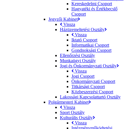
Kereskedelmi Csoport
Hagyatéki és Értékbecslő
Csoport
Jegyzői Kabinet
Vissza
Házüzemeltetési Osztály
Vissza
Iktató Csoport
Informatikai Csoport
Gondnoksági Csoport
Ellenőrzési Osztály
Munkaügyi Osztály
Jogi és Önkormányzati Osztály
Vissza
Jogi Csoport
Önkormányzati Csoport
Titkársági Csoport
Közbeszerzési Csoport
Lakossági Kapcsolattartó Osztály
Polgármesteri Kabinet
Vissza
Sport Osztály
Kulturális Osztály
Vissza
Intézményműködtetési