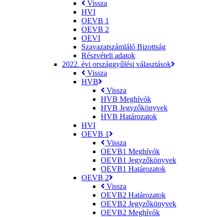
Vissza
HVI
OEVB 1
OEVB 2
OEVI
Szavazatszámláló Bizottság
Részvételi adatok
2022. évi országgyűlési választások
Vissza
HVB
Vissza
HVB Meghívók
HVB Jegyzőkönyvek
HVB Határozatok
HVI
OEVB 1
Vissza
OEVB1 Meghívók
OEVB1 Jegyzőkönyvek
OEVB1 Határozatok
OEVB 2
Vissza
OEVB2 Határozatok
OEVB2 Jegyzőkönyvek
OEVB2 Meghívók