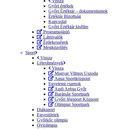
Vissza
Győri értékek
Győri Értéktár – dokumentumok
Értéktár Bizottság
Kapcsolat
Győri Értéktár kisfilm
Programajánló
Látnivalók
Érdekességek
Megközelítés
Sport
Vissza
Létesítmények
Vissza
Magyar Vilmos Uszoda
Aqua Sportközpont
Egyetemi csarnok
Audi Aréna Győr
Barátság Sportpark
Győri Jégsport Központ
Olimpiai Sportpark
Diáksport
Egyesületek
Győrkőc olimpia
Oviolimpia