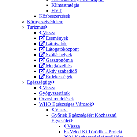
Klímastratégia
HVT
Közbeszerzések
Környezetvédelem
Turizmus
Vissza
Események
Látnivalók
Látogatóközpont
Szálláshelyek
Gasztronómia
Megközelítés
Aktív szabadidő
Érdekességek
Egészségügy
Vissza
Gyógyszertárak
Orvosi rendelések
WHO Egészséges Városok
Vissza
Győriek Egészségéért Közhasznú
Egyesület
Vissza
És Veled Ki Törődik – Projekt