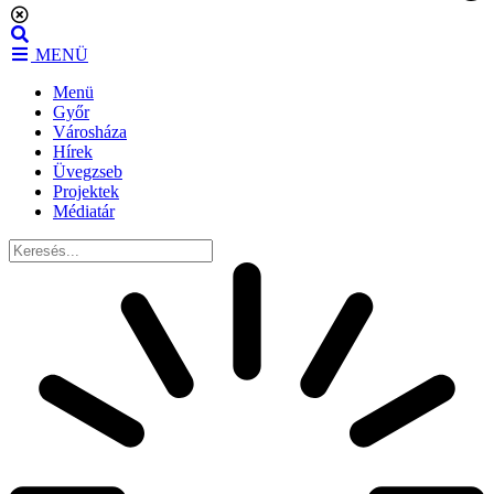
Ugrás
a
MENÜ
tartalomhoz
Menü
Győr
Városháza
Hírek
Üvegzseb
Projektek
Médiatár