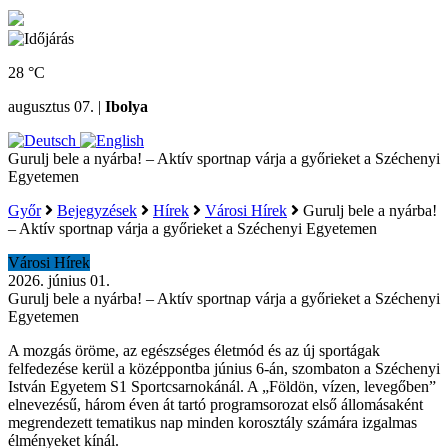
28 °C
augusztus 07. |
Ibolya
Gurulj bele a nyárba! – Aktív sportnap várja a győrieket a Széchenyi
Egyetemen
Győr
Bejegyzések
Hírek
Városi Hírek
Gurulj bele a nyárba!
– Aktív sportnap várja a győrieket a Széchenyi Egyetemen
Városi Hírek
2026. június 01.
Gurulj bele a nyárba! – Aktív sportnap várja a győrieket a Széchenyi
Egyetemen
A mozgás öröme, az egészséges életmód és az új sportágak
felfedezése kerül a középpontba június 6-án, szombaton a Széchenyi
István Egyetem S1 Sportcsarnokánál. A „Földön, vízen, levegőben”
elnevezésű, három éven át tartó programsorozat első állomásaként
megrendezett tematikus nap minden korosztály számára izgalmas
élményeket kínál.