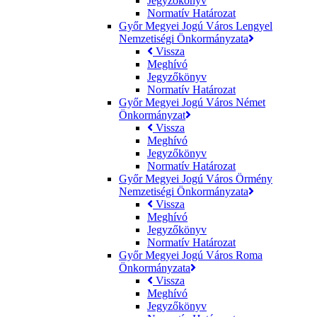
Jegyzőkönyv
Normatív Határozat
Győr Megyei Jogú Város Lengyel
Nemzetiségi Önkormányzata
Vissza
Meghívó
Jegyzőkönyv
Normatív Határozat
Győr Megyei Jogú Város Német
Önkormányzat
Vissza
Meghívó
Jegyzőkönyv
Normatív Határozat
Győr Megyei Jogú Város Örmény
Nemzetiségi Önkormányzata
Vissza
Meghívó
Jegyzőkönyv
Normatív Határozat
Győr Megyei Jogú Város Roma
Önkormányzata
Vissza
Meghívó
Jegyzőkönyv