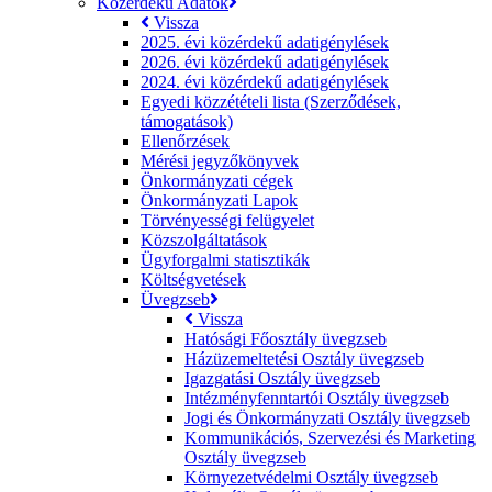
Közérdekű Adatok
Vissza
2025. évi közérdekű adatigénylések
2026. évi közérdekű adatigénylések
2024. évi közérdekű adatigénylések
Egyedi közzétételi lista (Szerződések,
támogatások)
Ellenőrzések
Mérési jegyzőkönyvek
Önkormányzati cégek
Önkormányzati Lapok
Törvényességi felügyelet
Közszolgáltatások
Ügyforgalmi statisztikák
Költségvetések
Üvegzseb
Vissza
Hatósági Főosztály üvegzseb
Házüzemeltetési Osztály üvegzseb
Igazgatási Osztály üvegzseb
Intézményfenntartói Osztály üvegzseb
Jogi és Önkormányzati Osztály üvegzseb
Kommunikációs, Szervezési és Marketing
Osztály üvegzseb
Környezetvédelmi Osztály üvegzseb