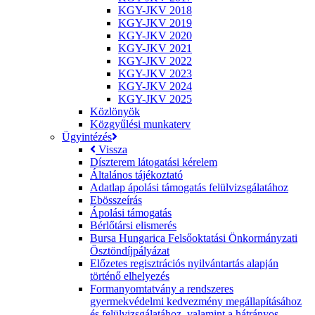
KGY-JKV 2018
KGY-JKV 2019
KGY-JKV 2020
KGY-JKV 2021
KGY-JKV 2022
KGY-JKV 2023
KGY-JKV 2024
KGY-JKV 2025
Közlönyök
Közgyűlési munkaterv
Ügyintézés
Vissza
Díszterem látogatási kérelem
Általános tájékoztató
Adatlap ápolási támogatás felülvizsgálatához
Ebösszeírás
Ápolási támogatás
Bérlőtársi elismerés
Bursa Hungarica Felsőoktatási Önkormányzati
Ösztöndíjpályázat
Előzetes regisztrációs nyilvántartás alapján
történő elhelyezés
Formanyomtatvány a rendszeres
gyermekvédelmi kedvezmény megállapításához
és felülvizsgálatához, valamint a hátrányos,