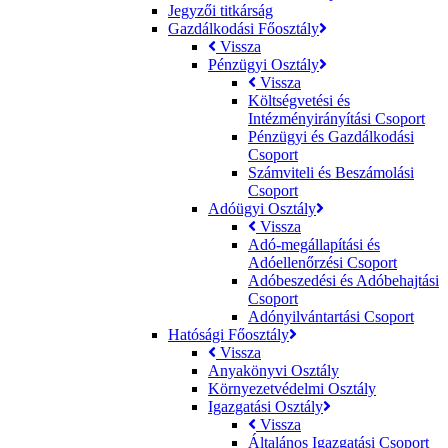
Jegyzői titkárság
Gazdálkodási Főosztály
Vissza
Pénzügyi Osztály
Vissza
Költségvetési és
Intézményirányítási Csoport
Pénzügyi és Gazdálkodási
Csoport
Számviteli és Beszámolási
Csoport
Adóügyi Osztály
Vissza
Adó-megállapítási és
Adóellenőrzési Csoport
Adóbeszedési és Adóbehajtási
Csoport
Adónyilvántartási Csoport
Hatósági Főosztály
Vissza
Anyakönyvi Osztály
Környezetvédelmi Osztály
Igazgatási Osztály
Vissza
Általános Igazgatási Csoport