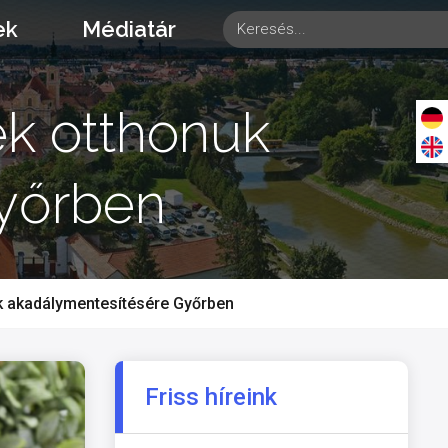
ek
Médiatár
ek otthonuk
yőrben
uk akadálymentesítésére Győrben
Friss híreink