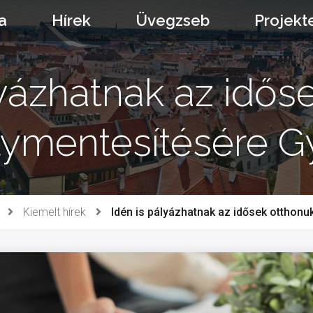
a
Hírek
Üvegzseb
Projekt
lyázhatnak az idős
lymentesítésére G
Kiemelt hírek
Idén is pályázhatnak az idősek otthon