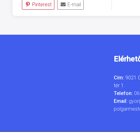
Pinterest
E-mail
Elérhet
Cím:
9021 G
tér 1.
Telefon:
06
Email:
gyor
polgarmest