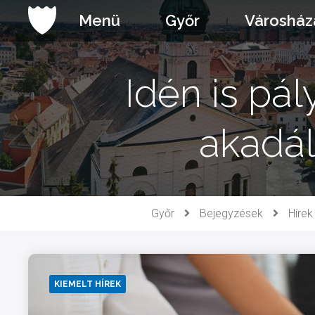
Ugrás
Menü
Győr
Városház
a
tartalomhoz
Idén is pá
akadá
Győr
Bejegyzések
Hírek
KIEMELT HÍREK