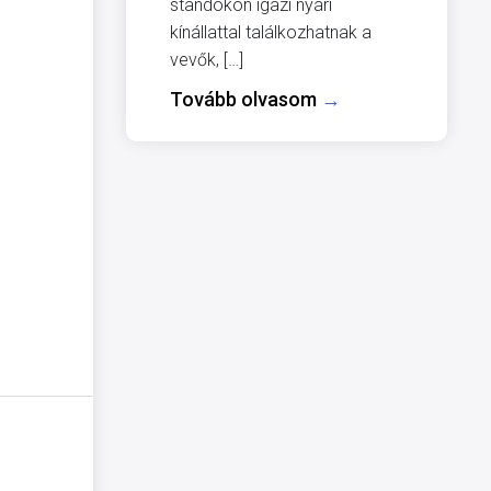
standokon igazi nyári
kínállattal találkozhatnak a
vevők, […]
Tovább olvasom
→