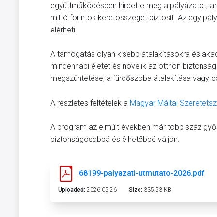
együttműködésben hirdette meg a pályázatot, a
millió forintos keretösszeget biztosít. Az egy pál
elérheti.
A támogatás olyan kisebb átalakításokra és aka
mindennapi életet és növelik az otthon biztonsá
megszüntetése, a fürdőszoba átalakítása vagy c
A részletes feltételek a
Magyar Máltai Szeretetszo
A program az elmúlt években már több száz győr
biztonságosabbá és élhetőbbé váljon.
68199-palyazati-utmutato-2026.pdf
Uploaded:
2026.05.26
Size:
335.53 KB