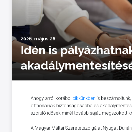
2026. május 26.
Idén is pályázhatna
akadálymentesítés
Ahogy arról korábbi
cikkünkben
is beszámoltunk, 
otthonainak biztonságosabbá és akadálymenteseb
szoruló idősek minél tovább saját, megszokott 
A Magyar Máltai Szeretetszolgálat Nyugat-Duná