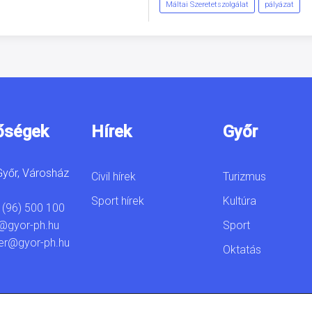
Máltai Szeretetszolgálat
pályázat
őségek
Hírek
Győr
yőr, Városház
Civil hírek
Turizmus
Sport hírek
Kultúra
 (96) 500 100
Sport
@gyor-ph.hu
er@gyor-ph.hu
Oktatás