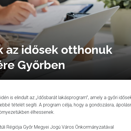
k az idősek otthonuk
ére Győrben
idén is elindult az „Idősbarát lakásprogram”, amely a győri időse
bé tételét segíti. A program célja, hogy a gondozásra, ápolás
környezetükben élhessenek.
ntúli Régiója Győr Megyei Jogú Város Önkormányzatával