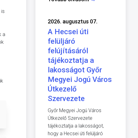
 is
2026. augusztus 07.
A Hecsei úti
k a
felüljáró
ök
felújításáról
tájékoztatja a
lakosságot Győr
Megyei Jogú Város
ük
Útkezelő
Szervezete
Győr Megyei Jogú Város
Útkezelő Szervezete
tájékoztatja a lakosságot,
hogy a Hecsei úti felüljáró