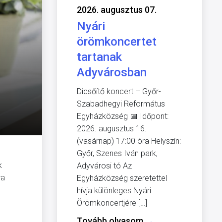
2026. augusztus 07.
Nyári
örömkoncertet
tartanak
Adyvárosban
Dicsőítő koncert – Győr-
Szabadhegyi Református
Egyházközség 📅 Időpont:
2026. augusztus 16.
(vasárnap) 17:00 óra Helyszín:
Győr, Szenes Iván park,
k
Adyvárosi tó Az
ra
Egyházközség szeretettel
hívja különleges Nyári
Örömkoncertjére […]
Tovább olvasom
→