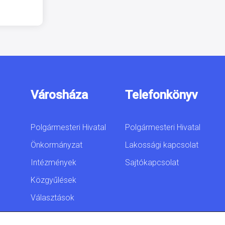
Városháza
Telefonkönyv
Polgármesteri Hivatal
Polgármesteri Hivatal
Önkormányzat
Lakossági kapcsolat
Intézmények
Sajtókapcsolat
Közgyűlések
Választások
Akadálymentesítési