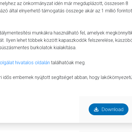
melyhez az önkormányzat idén már megduplázott, összesen 8
yázó által elnyerhető támogatás összege akár az 1 millió forintot
dálymentesítési munkákra használható fel, amelyek megkönnyíti
gát. Ilyen lehet többek között kapaszkodók felszerelése, küszöb
súszásmentes burkolatok kialakítása.
lgálat hivatalos oldalán
találhatóak meg.
i idős embernek nyújtott segítséget abban, hogy lakókörnyezet
Download