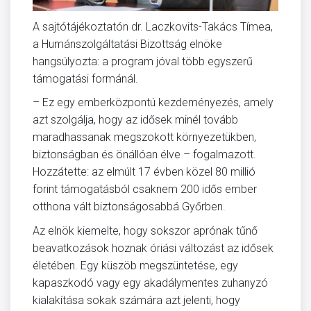
A sajtótájékoztatón dr. Laczkovits-Takács Tímea,
a Humánszolgáltatási Bizottság elnöke
hangsúlyozta: a program jóval több egyszerű
támogatási formánál.
– Ez egy emberközpontú kezdeményezés, amely
azt szolgálja, hogy az idősek minél tovább
maradhassanak megszokott környezetükben,
biztonságban és önállóan élve – fogalmazott.
Hozzátette: az elmúlt 17 évben közel 80 millió
forint támogatásból csaknem 200 idős ember
otthona vált biztonságosabbá Győrben.
Az elnök kiemelte, hogy sokszor aprónak tűnő
beavatkozások hoznak óriási változást az idősek
életében. Egy küszöb megszüntetése, egy
kapaszkodó vagy egy akadálymentes zuhanyzó
kialakítása sokak számára azt jelenti, hogy