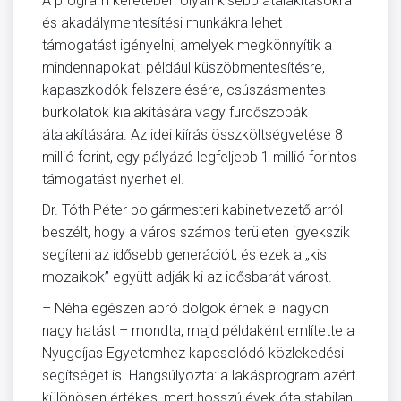
A program keretében olyan kisebb átalakításokra
és akadálymentesítési munkákra lehet
támogatást igényelni, amelyek megkönnyítik a
mindennapokat: például küszöbmentesítésre,
kapaszkodók felszerelésére, csúszásmentes
burkolatok kialakítására vagy fürdőszobák
átalakítására. Az idei kiírás összköltségvetése 8
millió forint, egy pályázó legfeljebb 1 millió forintos
támogatást nyerhet el.
Dr. Tóth Péter polgármesteri kabinetvezető arról
beszélt, hogy a város számos területen igyekszik
segíteni az idősebb generációt, és ezek a „kis
mozaikok” együtt adják ki az idősbarát várost.
– Néha egészen apró dolgok érnek el nagyon
nagy hatást – mondta, majd példaként említette a
Nyugdíjas Egyetemhez kapcsolódó közlekedési
segítséget is. Hangsúlyozta: a lakásprogram azért
különösen értékes, mert hosszú évek óta stabilan