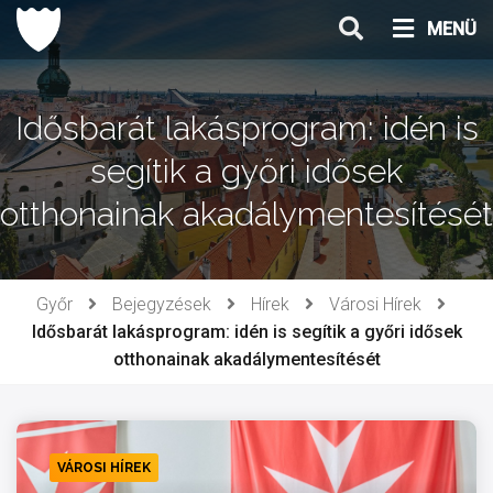
Ugrás
MENÜ
a
tartalomhoz
Idősbarát lakásprogram: idén is
segítik a győri idősek
otthonainak akadálymentesítését
Győr
Bejegyzések
Hírek
Városi Hírek
Idősbarát lakásprogram: idén is segítik a győri idősek
otthonainak akadálymentesítését
VÁROSI HÍREK