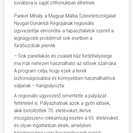
továbbra is saját otthonukban élhetnek.
Panker Mihály, a Magyar Máltai Szeretetszolgálat
Nyugat-Dunántúli Régiójának regionális
ügyvezetője elmondta: a tapasztalatok szerint a
legnagyobb problémát sok esetben a
fürdőszobák jelentik.
– Sok panellakás és családi ház fürdőhelyisége
ma már nehezen használható az idősek számára.
A program célja, hogy ezek a terek
biztonságosabbá és könnyebben használhatóvá
váljanak – hangsúlyozta.
A regionális ügyvezető ismertette a pályázat
feltételeit is. Pályázhatnak azok a győri idősek,
akik betöltötték 70. életévüket, illetve
mozgásszervi rokkantság esetén a 65. életévüket,
és olyan ingatlanban élnek, amelyben
tulajdonjoggal vagy haszonélvezeti joggal