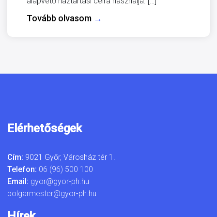
alapvető háztartási célra használja. […]
Tovább olvasom
→
Elérhetőségek
Cím:
9021 Győr, Városház tér 1.
Telefon:
06 (96) 500 100
Email:
gyor@gyor-ph.hu
polgarmester@gyor-ph.hu
Hírek