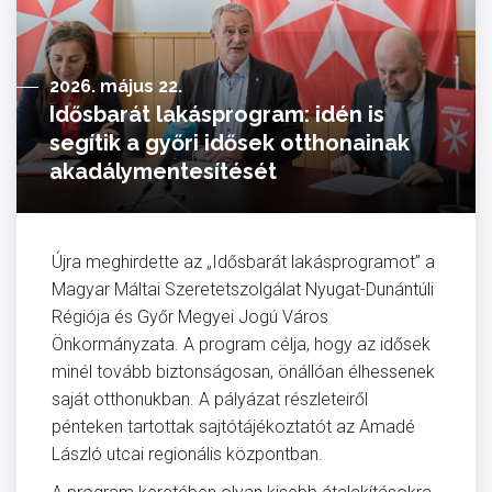
2026. május 22.
Idősbarát lakásprogram: idén is
segítik a győri idősek otthonainak
akadálymentesítését
Újra meghirdette az „Idősbarát lakásprogramot” a
Magyar Máltai Szeretetszolgálat Nyugat-Dunántúli
Régiója és Győr Megyei Jogú Város
Önkormányzata. A program célja, hogy az idősek
minél tovább biztonságosan, önállóan élhessenek
saját otthonukban. A pályázat részleteiről
pénteken tartottak sajtótájékoztatót az Amadé
László utcai regionális központban.