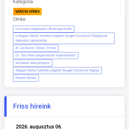
Kategória
VÁROSI HÍREK
Címke
a Humánszolgáltatási Bizottság elnöke
a Magyar Máltai Szeretetszolgálat Nyugat-Dunántúli Régiójának
regionális ügyvezetője
dr. Laczkovits-Takács Tímea
Dr. Tóth Péter polgármesteri kabinetvezető
Idősbarát lakásprogram
Magyar Máltai Szeretetszolgálat Nyugat-Dunántúli Régiója
Panker Mihály
Friss híreink
2026. augusztus 06.