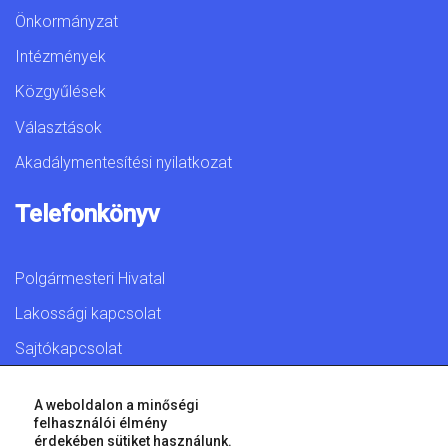
Önkormányzat
Intézmények
Közgyűlések
Választások
Akadálymentesítési nyilatkozat
Telefonkönyv
Polgármesteri Hivatal
Lakossági kapcsolat
Sajtókapcsolat
A weboldalon a minőségi
felhasználói élmény
érdekében sütiket használunk.