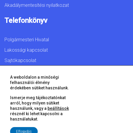
Akadálymentesítési nyilatkozat
Telefonkönyv
Polgármesteri Hivatal
Lakossági kapcsolat
Sajtókapcsolat
A weboldalon a minőségi
felhasználói élmény
érdekében sütiket használunk.
© 2026 Győr Megyei Jogú Város • Minden jog fenntartva!
Ismerje meg tájékoztatónkat
arról, hogy milyen sütiket
használunk, vagy a
beállítások
résznél ki lehet kapcsolni a
használatukat.
Elfogadás