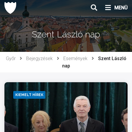
Ugrás
MENÜ
a
tartalomhoz
Szent László nap
Győr
Bejegyzések
Események
Szent László
nap
KIEMELT HÍREK