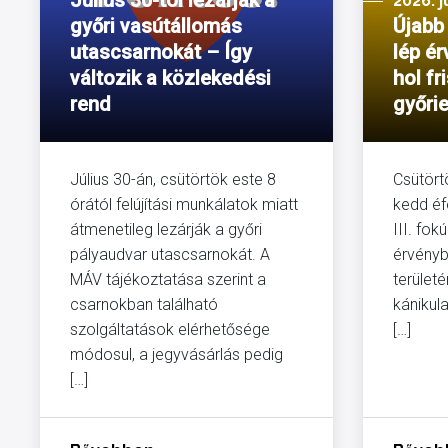
Július 30-tól lezárják a
2026. j
győri vasútállomás
Újabb 
utascsarnokát – Így
lép é
változik a közlekedési
hol fr
rend
győrie
Július 30-án, csütörtök este 8
Csütört
órától felújítási munkálatok miatt
kedd éf
átmenetileg lezárják a győri
III. fo
pályaudvar utascsarnokát. A
érvényb
MÁV tájékoztatása szerint a
területé
csarnokban található
kánikul
szolgáltatások elérhetősége
[…]
módosul, a jegyvásárlás pedig
[…]