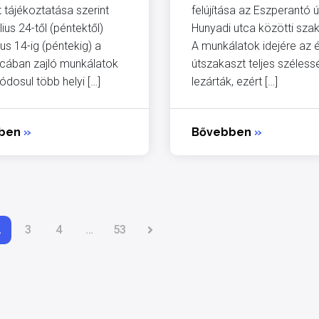
 tájékoztatása szerint
felújítása az Eszperantó ú
lius 24-től (péntektől)
Hunyadi utca közötti sza
us 14-ig (péntekig) a
A munkálatok idejére az é
utcában zajló munkálatok
útszakaszt teljes széles
ódosul több helyi […]
lezárták, ezért […]
bben
»
Bővebben
»
2
3
4
…
53