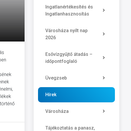
Ingatlanértékesítés és
Ingatlanhasznosítás
Városháza nyílt nap
2026
lis
Esővízgyűjtő átadás –
ben
időpontfoglaló
sének
Üvegzseb
einek
énelmi,
Hírek
mlékek
történő
Városháza
Tájékoztatás a panasz,