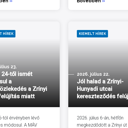
bben
»
Bővebben
»
T HÍREK
KIEMELT HÍREK
úlius 23.
 24-től ismét
2026. július 22.
ul a
Jól halad a Zrínyi-
özlekedés a Zrínyi
Hunyadi utcai
felújítás miatt
kereszteződés felúj
 6-tól érvényben lévő
2026. július 6-án, hétfőn
és módosul. A MÁV
megkezdődött a Zrínyi út