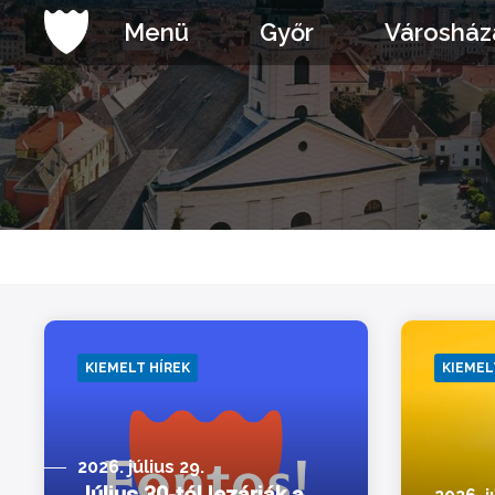
Ugrás
Menü
Győr
Városház
a
tartalomhoz
KIEMELT HÍREK
KIEMEL
2026. július 29.