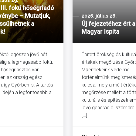
úlius 29.
III. fokú hőségriadó
rvénybe – Mutatjuk,
2026. július 28.
issülhetnek a
Új fejezetéhez ért a
k!
Magyar Ispita
öktől egészen jövő hét
Épített örökség és kulturá
élig a legmagasabb fokú,
értékek megőrzése Győr
kú hőségriasztás van
Műemlékeink védelme
en az ország egész
történelmünk megismeré
n, így Győrben is. A tartós
kulcsa, mely a múlt érték
a idején a legfontosabb a
megőrzése mellett a tört
kulturális és építészeti e
jövő generációi számára 
[…]