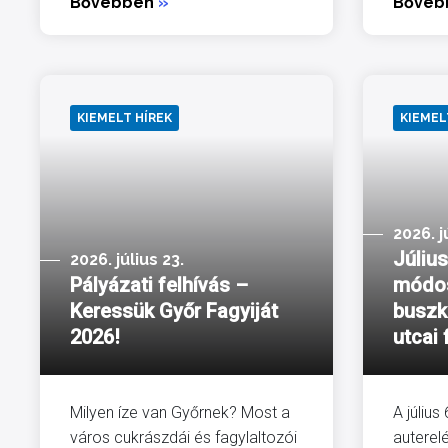
Bővebben
»
Bőve
KIEMELT HÍREK
KIEMEL
2026. j
Július
2026. július 23.
Pályázati felhívás –
módos
Keressük Győr Fagyiját
buszk
2026!
utcai 
Milyen íze van Győrnek? Most a
A július
város cukrászdái és fagylaltozói
auterel