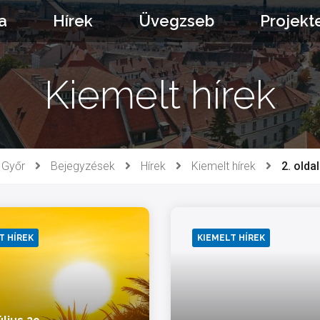
a
Hírek
Üvegzseb
Projekt
Kiemelt hírek
Győr
Bejegyzések
Hírek
Kiemelt hírek
2. oldal
T HÍREK
KIEMELT HÍREK