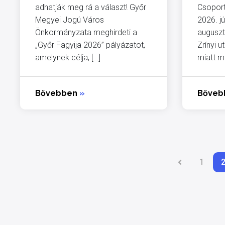
adhatják meg rá a választ! Győr
Csoport
Megyei Jogú Város
2026. jú
Önkormányzata meghirdeti a
auguszt
„Győr Fagyija 2026” pályázatot,
Zrínyi 
amelynek célja, […]
miatt m
Bővebben
»
Bőve
1