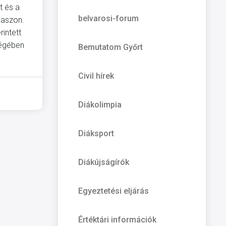
t és a
belvarosi-forum
kaszon.
rintett
ségében
Bemutatom Győrt
Civil hírek
Diákolimpia
Diáksport
Diákújságírók
Egyeztetési eljárás
Értéktári információk