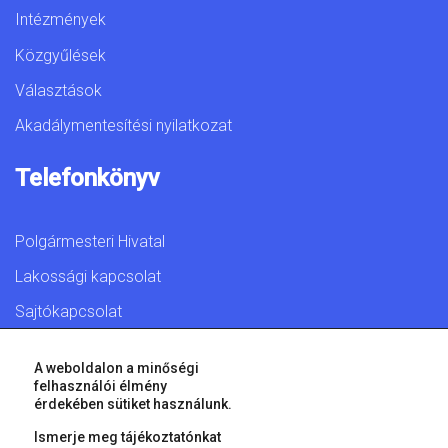
Intézmények
Közgyűlések
Választások
Akadálymentesítési nyilatkozat
Telefonkönyv
Polgármesteri Hivatal
Lakossági kapcsolat
Sajtókapcsolat
A weboldalon a minőségi
felhasználói élmény
érdekében sütiket használunk.
© 2026 Győr Megyei Jogú Város • Minden jog fenntartva!
Ismerje meg tájékoztatónkat