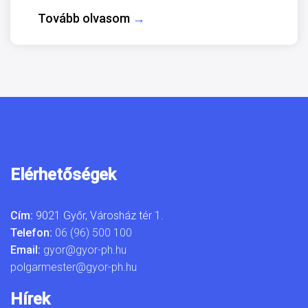
Tovább olvasom
→
Elérhetőségek
Cím:
9021 Győr, Városház tér 1.
Telefon:
06 (96) 500 100
Email:
gyor@gyor-ph.hu
polgarmester@gyor-ph.hu
Hírek