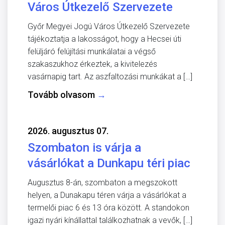
Város Útkezelő Szervezete
Győr Megyei Jogú Város Útkezelő Szervezete
tájékoztatja a lakosságot, hogy a Hecsei úti
felüljáró felújítási munkálatai a végső
szakaszukhoz érkeztek, a kivitelezés
vasárnapig tart. Az aszfaltozási munkákat a […]
Tovább olvasom
→
2026. augusztus 07.
Szombaton is várja a
vásárlókat a Dunkapu téri piac
Augusztus 8-án, szombaton a megszokott
helyen, a Dunakapu téren várja a vásárlókat a
termelői piac 6 és 13 óra között. A standokon
igazi nyári kínállattal találkozhatnak a vevők, […]