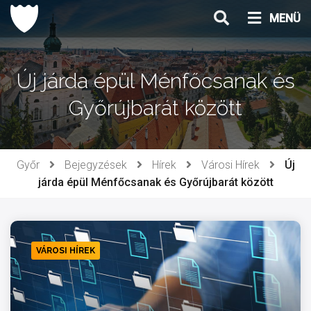
Ugrás
MENÜ
a
tartalomhoz
Új járda épül Ménfőcsanak és
Győrújbarát között
Győr
Bejegyzések
Hírek
Városi Hírek
Új
járda épül Ménfőcsanak és Győrújbarát között
VÁROSI HÍREK