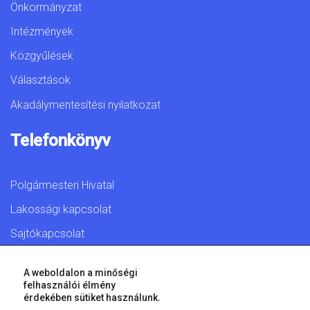
Önkormányzat
Intézmények
Közgyűlések
Választások
Akadálymentesítési nyilatkozat
Telefonkönyv
Polgármesteri Hivatal
Lakossági kapcsolat
Sajtókapcsolat
A weboldalon a minőségi
felhasználói élmény
érdekében sütiket használunk.
© 2026 Győr Megyei Jogú Város • Minden jog fenntartva!