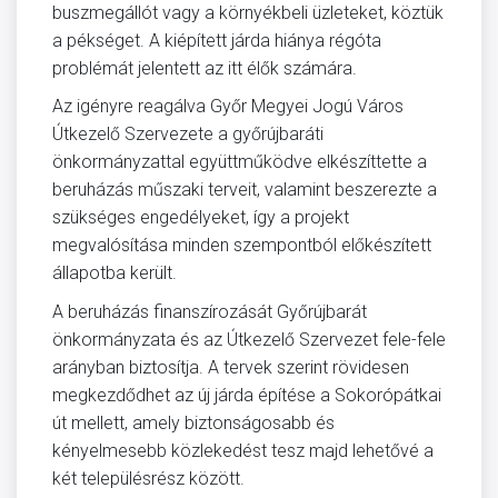
buszmegállót vagy a környékbeli üzleteket, köztük
a pékséget. A kiépített járda hiánya régóta
problémát jelentett az itt élők számára.
Az igényre reagálva Győr Megyei Jogú Város
Útkezelő Szervezete a győrújbaráti
önkormányzattal együttműködve elkészíttette a
beruházás műszaki terveit, valamint beszerezte a
szükséges engedélyeket, így a projekt
megvalósítása minden szempontból előkészített
állapotba került.
A beruházás finanszírozását Győrújbarát
önkormányzata és az Útkezelő Szervezet fele-fele
arányban biztosítja. A tervek szerint rövidesen
megkezdődhet az új járda építése a Sokorópátkai
út mellett, amely biztonságosabb és
kényelmesebb közlekedést tesz majd lehetővé a
két településrész között.