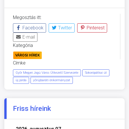
Megosztás itt:
Facebook
Twitter
Pinterest
E-mail
Kategória
VÁROSI HÍREK
Címke
Győr Megyei Jogú Város Útkezelő Szervezete
Sokorópátkai út
új járda
yőrújbaráti önkormányzat
Friss híreink
2026. augusztus 07.