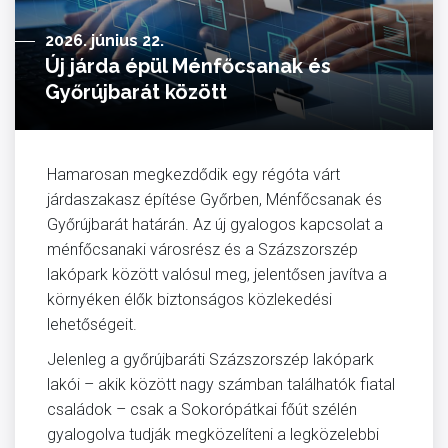
2026. június 22.
Új járda épül Ménfőcsanak és
Győrújbarát között
Hamarosan megkezdődik egy régóta várt
járdaszakasz építése Győrben, Ménfőcsanak és
Győrújbarát határán. Az új gyalogos kapcsolat a
ménfőcsanaki városrész és a Százszorszép
lakópark között valósul meg, jelentősen javítva a
környéken élők biztonságos közlekedési
lehetőségeit.
Jelenleg a győrújbaráti Százszorszép lakópark
lakói – akik között nagy számban találhatók fiatal
családok – csak a Sokorópátkai főút szélén
gyalogolva tudják megközelíteni a legközelebbi