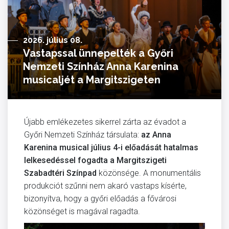
2026. július 08.
Vastapssal ünnepelték a Győri
Nemzeti Színház Anna Karenina
musicaljét a Margitszigeten
Újabb emlékezetes sikerrel zárta az évadot a
Győri Nemzeti Színház társulata:
az Anna
Karenina musical július 4-i előadását hatalmas
lelkesedéssel fogadta a Margitszigeti
Szabadtéri Színpad
közönsége. A monumentális
produkciót szűnni nem akaró vastaps kísérte,
bizonyítva, hogy a győri előadás a fővárosi
közönséget is magával ragadta.