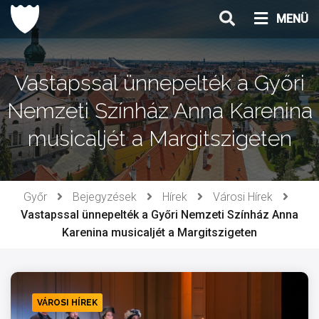
Ugrás
MENÜ
a
tartalomhoz
Vastapssal ünnepelték a Győri
Nemzeti Színház Anna Karenina
musicaljét a Margitszigeten
Győr
Bejegyzések
Hírek
Városi Hírek
Vastapssal ünnepelték a Győri Nemzeti Színház Anna
Karenina musicaljét a Margitszigeten
VÁROSI HÍREK