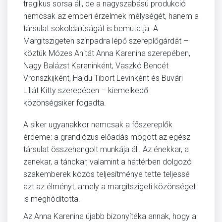
tragikus sorsa áll, de a nagyszabású produkció
nemcsak az emberi érzelmek mélységét, hanem a
társulat sokoldalúságát is bemutatja. A
Margitszigeten színpadra lépő szereplőgárdát –
köztük Mózes Anitát Anna Karenina szerepében,
Nagy Balázst Kareninként, Vaszkó Bencét
Vronszkijként, Hajdu Tibort Levinként és Buvári
Lillát Kitty szerepében – kiemelkedő
közönségsiker fogadta.
A siker ugyanakkor nemcsak a főszereplők
érdeme: a grandiózus előadás mögött az egész
társulat összehangolt munkája áll. Az énekkar, a
zenekar, a tánckar, valamint a háttérben dolgozó
szakemberek közös teljesítménye tette teljessé
azt az élményt, amely a margitszigeti közönséget
is meghódította.
Az Anna Karenina újabb bizonyítéka annak, hogy a