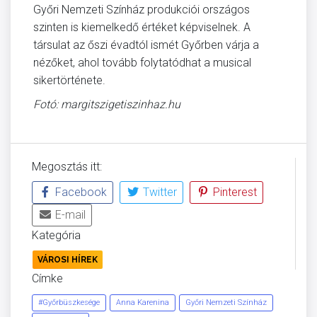
Győri Nemzeti Színház produkciói országos
szinten is kiemelkedő értéket képviselnek. A
társulat az őszi évadtól ismét Győrben várja a
nézőket, ahol tovább folytatódhat a musical
sikertörténete.
Fotó: margitszigetiszinhaz.hu
Megosztás itt:
Facebook
Twitter
Pinterest
E-mail
Kategória
VÁROSI HÍREK
Címke
#Győrbüszkesége
Anna Karenina
Győri Nemzeti Színház