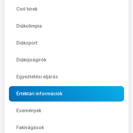
Civil hírek
Diákolimpia
Diáksport
Diákújságírók
Egyeztetési eljárás
Értéktári információk
Események
Fakivágások