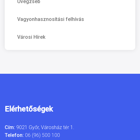
Üvegzseb
Vagyonhasznosítási felhívás
Városi Hírek
Elérhetőségek
Cím:
9021 Győr, Városház tér 1.
Telefon:
06 (96) 500 100