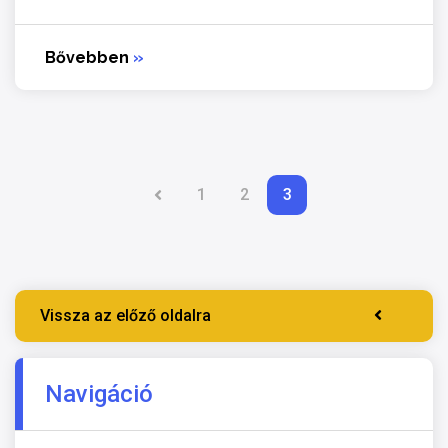
Bővebben
»
1
2
3
Vissza az előző oldalra
Navigáció