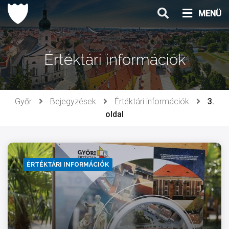
Ugrás
MENÜ
a
tartalomhoz
Értéktári információk
Győr
Bejegyzések
Értéktári információk
3.
oldal
ÉRTÉKTÁRI INFORMÁCIÓK