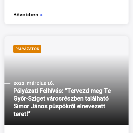
Bővebben
»
PÁLYÁZATOK
2022. március 16.
Pályázati Felhívás: “Tervezd meg Te
Győr-Sziget városrészben található
Simor János püspökről elnevezett
teret!”