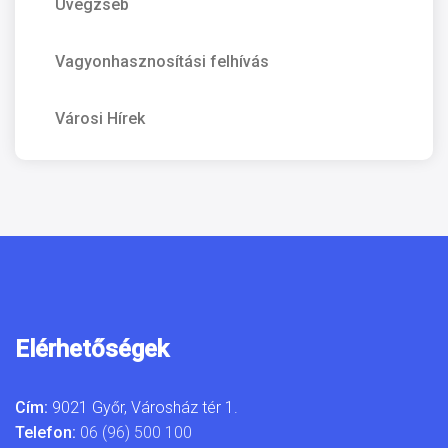
Üvegzseb
Vagyonhasznosítási felhívás
Városi Hírek
Elérhetőségek
Cím:
9021 Győr, Városház tér 1.
Telefon:
06 (96) 500 100