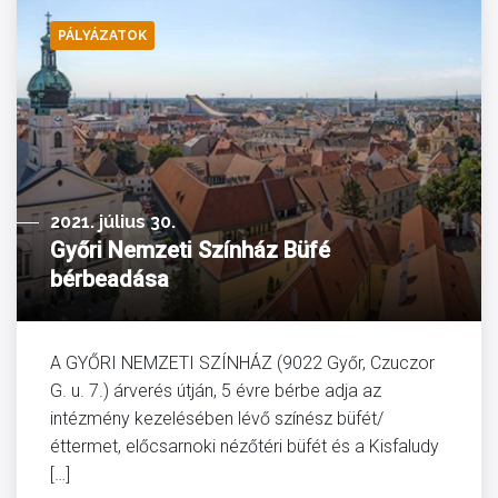
PÁLYÁZATOK
2021. július 30.
Győri Nemzeti Színház Büfé
bérbeadása
A GYŐRI NEMZETI SZÍNHÁZ (9022 Győr, Czuczor
G. u. 7.) árverés útján, 5 évre bérbe adja az
intézmény kezelésében lévő színész büfét/
éttermet, előcsarnoki nézőtéri büfét és a Kisfaludy
[…]