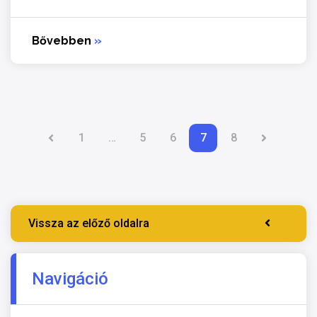
Bővebben
»
1
…
5
6
7
8
Vissza az előző oldalra
Navigáció