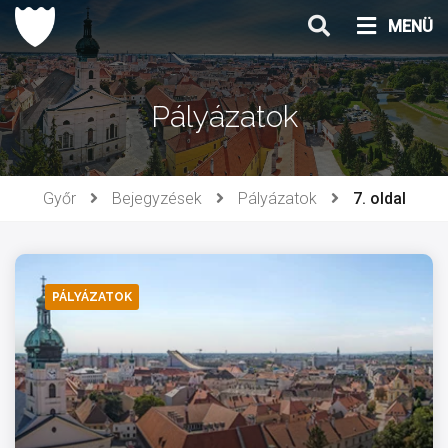
Ugrás
MENÜ
a
tartalomhoz
Pályázatok
Győr
Bejegyzések
Pályázatok
7. oldal
PÁLYÁZATOK