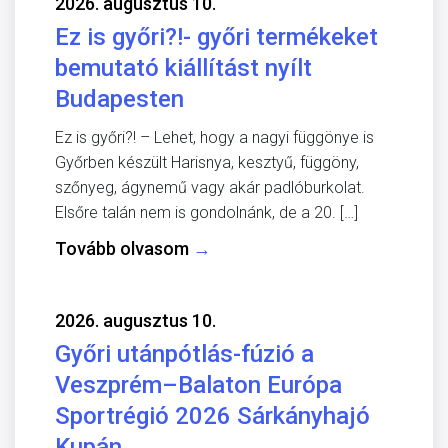
2026. augusztus 10.
Ez is győri?!- győri termékeket
bemutató kiállítást nyílt
Budapesten
Ez is győri?! – Lehet, hogy a nagyi függönye is
Győrben készült Harisnya, kesztyű, függöny,
szőnyeg, ágynemű vagy akár padlóburkolat.
Elsőre talán nem is gondolnánk, de a 20. […]
Tovább olvasom
→
2026. augusztus 10.
Győri utánpótlás-fúzió a
Veszprém–Balaton Európa
Sportrégió 2026 Sárkányhajó
Kupán