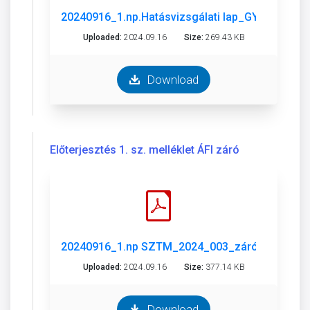
20240916_1.np.Hatásvizsgálati lap_GYÉSZ.pdf
Uploaded:
2024.09.16
Size:
269.43 KB
Download
Előterjesztés 1. sz. melléklet ÁFI záró
20240916_1.np SZTM_2024_003_záró vélemény_a
Uploaded:
2024.09.16
Size:
377.14 KB
Download