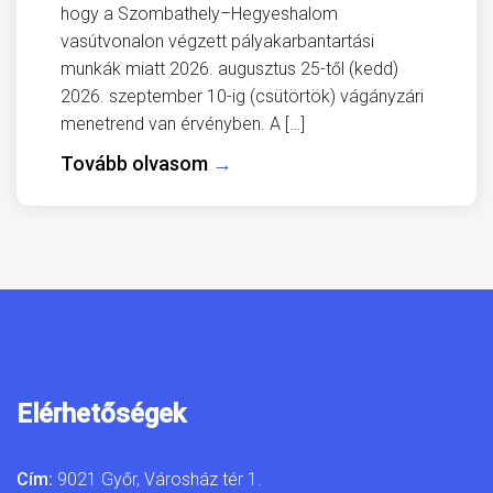
hogy a Szombathely–Hegyeshalom
vasútvonalon végzett pályakarbantartási
munkák miatt 2026. augusztus 25-től (kedd)
2026. szeptember 10-ig (csütörtök) vágányzári
menetrend van érvényben. A […]
Tovább olvasom
→
Elérhetőségek
Cím:
9021 Győr, Városház tér 1.