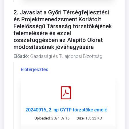
2. Javaslat a Győri Térségfejlesztési
és Projektmenedzsment Korlátolt
Felelősségű Társaság törzstőkéjének
felemelésére és ezzel
összefüggésben az Alapító Okirat
módosításának jóváhagyására
Előadó:
Gazdasági és Tulajdonosi Bizottság
Előterjesztés
20240916_2. np GYTP törzstőke emelés-Alapító o
Uploaded:
2024.09.16
Size:
158.22 KB