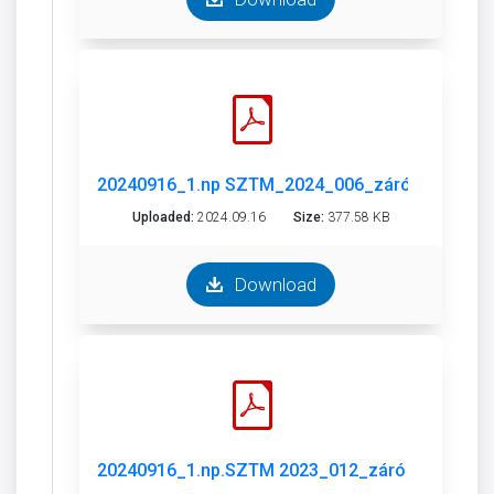
20240916_1.np SZTM_2024_006_záró vélemény_a
Uploaded:
2024.09.16
Size:
377.58 KB
Download
20240916_1.np.SZTM 2023_012_záró vélemény_a