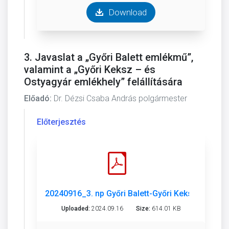
Download
3. Javaslat a „Győri Balett emlékmű”,
valamint a „Győri Keksz – és
Ostyagyár emlékhely” felállítására
Előadó:
Dr. Dézsi Csaba András polgármester
Előterjesztés
20240916_3. np Győri Balett-Győri Keksz emlékhe
Uploaded:
2024.09.16
Size:
614.01 KB