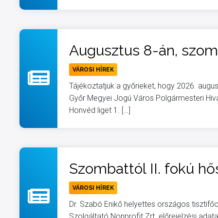
VÁROSI HÍREK
Tájékoztatjuk a győrieket, hogy 2026. augu
Győr Megyei Jogú Város Polgármesteri Hivat
Honvéd liget 1. […]
VÁROSI HÍREK
Dr. Szabó Enikő helyettes országos tiszti
Szolgáltató Nonprofit Zrt. előrejelzési ada