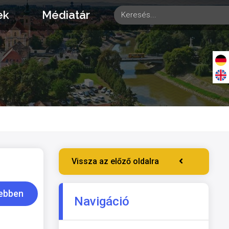
ek
Médiatár
Vissza az előző oldalra
ebben
Navigáció