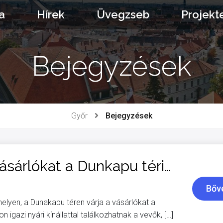
a
Hírek
Üvegzseb
Projekt
Bejegyzések
Győr
Bejegyzések
Szombaton is várja a vásárlókat a Dunkapu téri piac
Bőv
lyen, a Dunakapu téren várja a vásárlókat a
 igazi nyári kínállattal találkozhatnak a vevők, […]