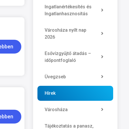
Ingatlanértékesítés és
Ingatlanhasznosítás
Városháza nyílt nap
2026
ebben
Esővízgyűjtő átadás –
időpontfoglaló
Üvegzseb
Hírek
Városháza
ebben
Tájékoztatás a panasz,