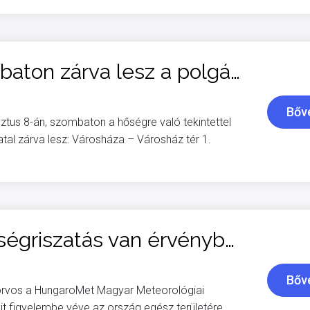
Augusztus 8-án, szombaton zárva lesz a polgármesteri hivatal
Bőv
sztus 8-án, szombaton a hőségre való tekintettel
al zárva lesz: Városháza – Városház tér 1.
Szombattól II. fokú hőségriszatás van érvényben
Bőv
főorvos a HungaroMet Magyar Meteorológiai
tait figyelembe véve az ország egész területére