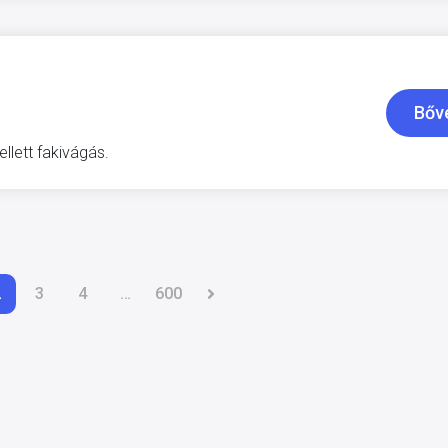
Bőv
ellett fakivágás.
2
3
4
…
600