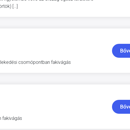
rtök) […]
Bőv
közlekedési csomópontban fakivágás
Bőv
n fakivágás