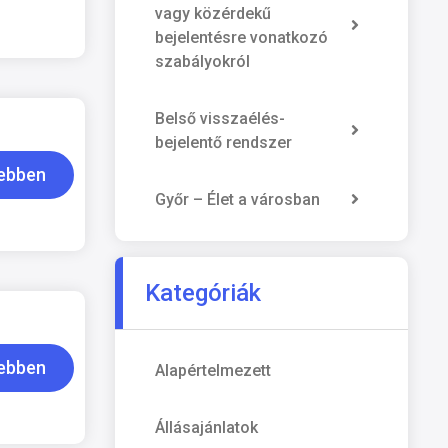
vagy közérdekű
bejelentésre vonatkozó
szabályokról
Belső visszaélés-
bejelentő rendszer
ebben
Győr – Élet a városban
Kategóriák
ebben
Alapértelmezett
Állásajánlatok