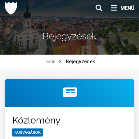
Ugrás
MENÜ
a
tartalomhoz
Bejegyzések
Győr
Bejegyzések
Közlemény
FAKIVÁGÁSOK