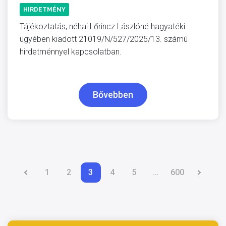
HIRDETMÉNY
Tájékoztatás, néhai Lőrincz Lászlóné hagyatéki
ügyében kiadott 21019/N/527/2025/13. számú
hirdetménnyel kapcsolatban.
Bővebben
1
2
3
4
5
…
600