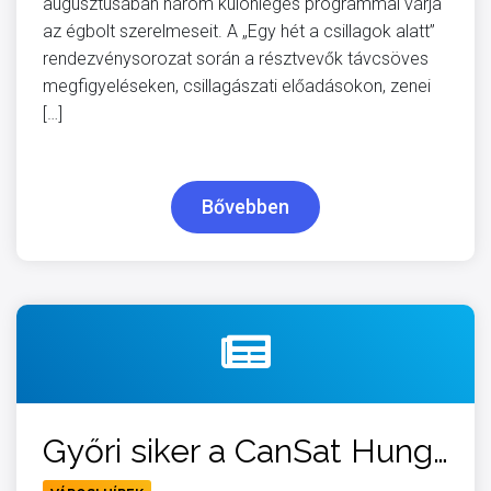
augusztusában három különleges programmal várja
az égbolt szerelmeseit. A „Egy hét a csillagok alatt”
rendezvénysorozat során a résztvevők távcsöves
megfigyeléseken, csillagászati előadásokon, zenei
[…]
Bővebben
Győri siker a CanSat Hungary országos döntőjén – honvédelmi különdíjat nyert a Kazinczy Ferenc Gimnázium csapata