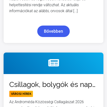
helyettesítési rendje változhat. Az aktuális
információkat az alábbi, orvosok által […]
Bővebben
Csillagok, bolygók és napfogyatkozás – különleges csillagászati hét vár Győrben és Nyúlon
VÁROSI HÍREK
Az Androméda Közösségi Csillagászat 2026