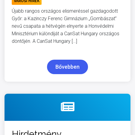
VÁROSI HÍREK
Újabb rangos országos elismeréssel gazdagodott
Győr: a Kazinczy Ferenc Gimnázium „Gombászat”
nevű csapata a hétvégén elnyerte a Honvédelmi
Minisztérium különdíját a CanSat Hungary országos
döntőjén. A CanSat Hungary […]
Bővebben
Hirdetmény