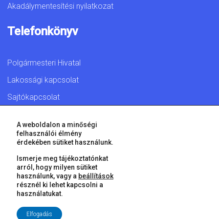
Akadálymentesítési nyilatkozat
Telefonkönyv
Polgármesteri Hivatal
Lakossági kapcsolat
Sajtókapcsolat
A weboldalon a minőségi
felhasználói élmény
érdekében sütiket használunk.
© 2026 Győr Megyei Jogú Város • Minden jog fenntartva!
Ismerje meg tájékoztatónkat
arról, hogy milyen sütiket
használunk, vagy a
beállítások
résznél ki lehet kapcsolni a
használatukat.
Elfogadás