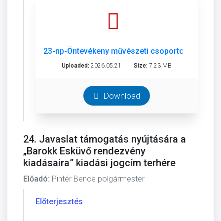
23-np-Öntevékeny művészeti csoportok-pályázat 
Uploaded:
2026.05.21
Size:
7.23 MB
Download
24. Javaslat támogatás nyújtására a
„Barokk Esküvő rendezvény
kiadásaira” kiadási jogcím terhére
Előadó:
Pintér Bence polgármester
Előterjesztés