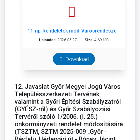
11-np-Rendeletek mód-Városrendészet-Mezőőr-
Uploaded:
2026.05.27
Size:
4.69 MB
Download
12. Javaslat Győr Megyei Jogú Város
Településszerkezeti Tervének,
valamint a Győri Építési Szabályzatról
(GYÉSZ-ről) és Győr Szabályozási
Tervéről szóló 1/2006. (I. 25.)
önkormányzati rendelet módosítására
(TSZTM, SZTM 2025-009 „Győr -
Révfalu, Hédervári út - Rónay Jácint