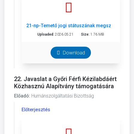
21-np-Temető jogi státuszának megszütetése-o.
Uploaded:
2026.05.21
Size:
1.76 MB
Download
22. Javaslat a Győri Férfi Kézilabdáért
Közhasznú Alapítvány támogatására
Előadó:
Humánszolgáltatási Bizottság
Előterjesztés