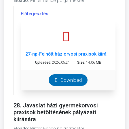
Előadó:
Pintér Bence polgármester
Előterjesztés
27-np-Felnőtt háziorvosi praxisok kiírása-o.pdf
Uploaded:
2026.05.21
Size:
14.06 MB
Download
28. Javaslat házi gyermekorvosi
praxisok betöltésének pályázati
kiírására
Előadó:
Pintér Bence polgármester