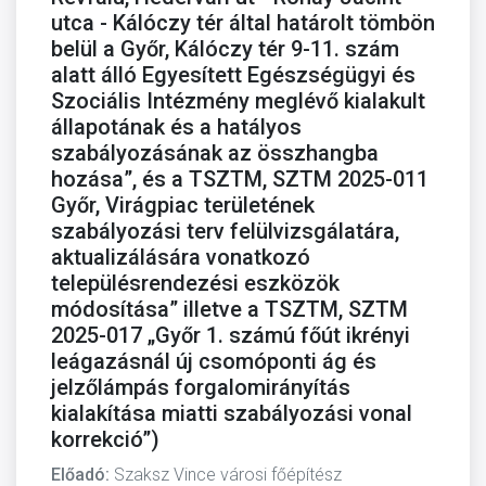
utca - Kálóczy tér által határolt tömbön
belül a Győr, Kálóczy tér 9-11. szám
alatt álló Egyesített Egészségügyi és
Szociális Intézmény meglévő kialakult
állapotának és a hatályos
szabályozásának az összhangba
hozása”, és a TSZTM, SZTM 2025-011
Győr, Virágpiac területének
szabályozási terv felülvizsgálatára,
aktualizálására vonatkozó
településrendezési eszközök
módosítása” illetve a TSZTM, SZTM
2025-017 „Győr 1. számú főút ikrényi
leágazásnál új csomóponti ág és
jelzőlámpás forgalomirányítás
kialakítása miatti szabályozási vonal
korrekció”)
Előadó:
Szaksz Vince városi főépítész