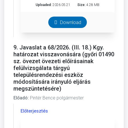
Uploaded:
2026.05.21
Size:
4.28 MB
Download
9. Javaslat a 68/2026. (III. 18.) Kgy.
határozat visszavonására (győri 01490
sz. övezet övezeti előírásainak
felülvizsgálata tárgyú
településrendezési eszköz
módosítására irányuló eljárás
megszüntetésére)
Előadó:
Pintér Bence polgármester
Előterjesztés