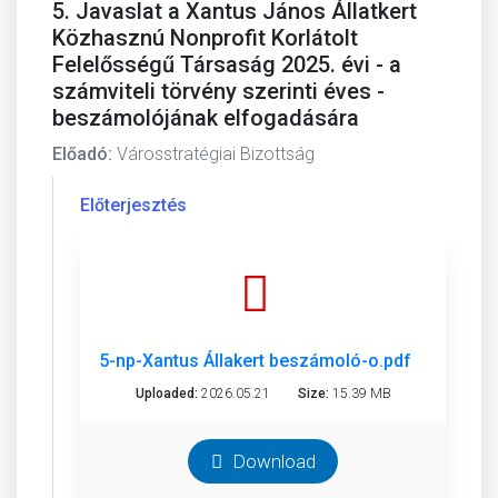
5. Javaslat a Xantus János Állatkert
Közhasznú Nonprofit Korlátolt
Felelősségű Társaság 2025. évi - a
számviteli törvény szerinti éves -
beszámolójának elfogadására
Előadó:
Városstratégiai Bizottság
Előterjesztés
5-np-Xantus Állakert beszámoló-o.pdf
Uploaded:
2026.05.21
Size:
15.39 MB
Download