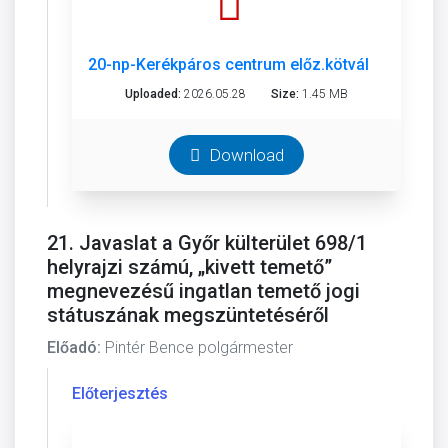
20-np-Kerékpáros centrum előz.kötváll-o.pdf
Uploaded:
2026.05.28
Size:
1.45 MB
Download
21. Javaslat a Győr külterület 698/1
helyrajzi számú, „kivett temető”
megnevezésű ingatlan temető jogi
státuszának megszüntetéséről
Előadó:
Pintér Bence polgármester
Előterjesztés