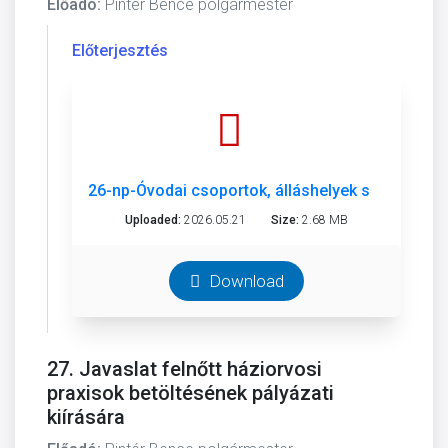
Előadó:
Pintér Bence polgármester
Előterjesztés
26-np-Óvodai csoportok, álláshelyek száma-o.p
Uploaded:
2026.05.21
Size:
2.68 MB
Download
27. Javaslat felnőtt háziorvosi
praxisok betöltésének pályázati
kiírására