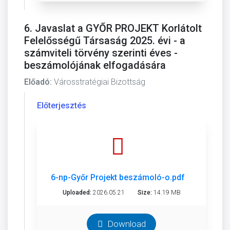
6. Javaslat a GYŐR PROJEKT Korlátolt
Felelősségű Társaság 2025. évi - a
számviteli törvény szerinti éves -
beszámolójának elfogadására
Előadó:
Városstratégiai Bizottság
Előterjesztés
6-np-Győr Projekt beszámoló-o.pdf
Uploaded:
2026.05.21
Size:
14.19 MB
Download