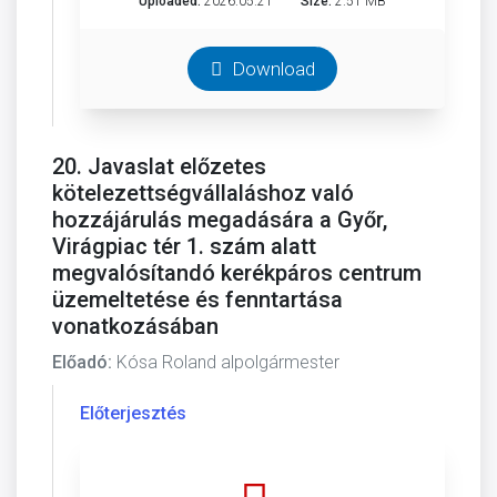
Uploaded:
2026.05.21
Size:
2.51 MB
Download
20. Javaslat előzetes
kötelezettségvállaláshoz való
hozzájárulás megadására a Győr,
Virágpiac tér 1. szám alatt
megvalósítandó kerékpáros centrum
üzemeltetése és fenntartása
vonatkozásában
Előadó:
Kósa Roland alpolgármester
Előterjesztés