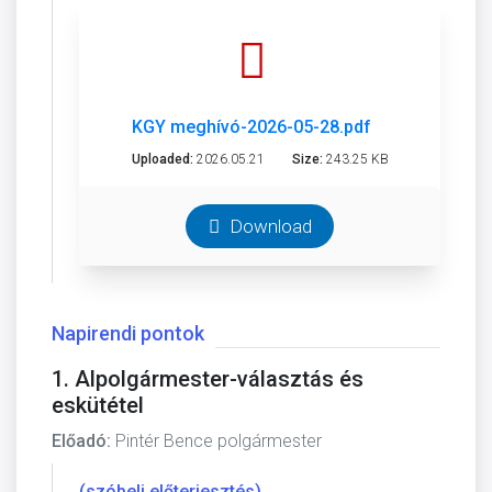
KGY meghívó-2026-05-28.pdf
Uploaded:
2026.05.21
Size:
243.25 KB
Download
Napirendi pontok
1. Alpolgármester-választás és
eskütétel
Előadó:
Pintér Bence polgármester
(szóbeli előterjesztés)