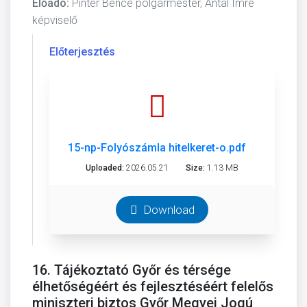
Előadó:
Pintér Bence polgármester, Antal Imre
képviselő
Előterjesztés
15-np-Folyószámla hitelkeret-o.pdf
Uploaded:
2026.05.21
Size:
1.13 MB
Download
16. Tájékoztató Győr és térsége
élhetőségéért és fejlesztéséért felelős
miniszteri biztos Győr Megyei Jogú