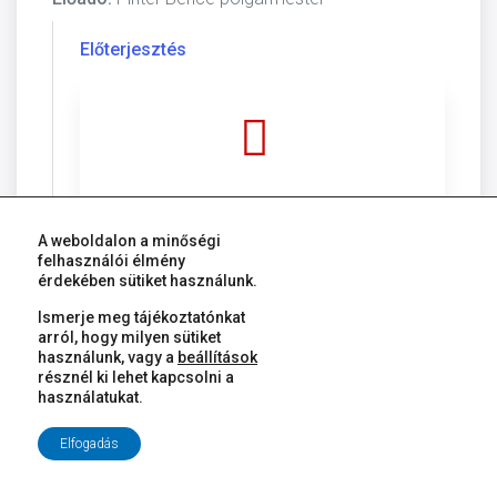
Előterjesztés
28-np-Házi gyermekorvosi praxisok kiírása-o.pd
Uploaded:
2026.05.21
Size:
8.51 MB
A weboldalon a minőségi
felhasználói élmény
érdekében sütiket használunk.
Download
Ismerje meg tájékoztatónkat
arról, hogy milyen sütiket
használunk, vagy a
beállítások
résznél ki lehet kapcsolni a
használatukat.
29. Javaslat praxiskezdési támogatás
odaítélésére
Elfogadás
Előadó:
Pintér Bence polgármester