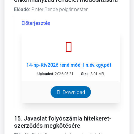
Előadó:
Pintér Bence polgármester
Előterjesztés
14-np-Ktv2026 rend mód_I.n.év.kgy.pdf
Uploaded:
2026.05.21
Size:
3.01 MB
Download
15. Javaslat folyószámla hitelkeret-
szerződés megkötésére