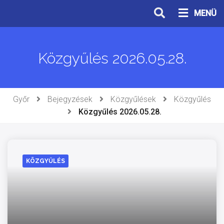
Ugrás
MENÜ
a
tartalomhoz
Közgyűlés 2026.05.28.
Győr
Bejegyzések
Közgyűlések
Közgyűlés
Közgyűlés 2026.05.28.
KÖZGYŰLÉS