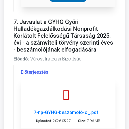
7. Javaslat a GYHG Győri
Hulladékgazdálkodási Nonprofit
Korlátolt Felelősségű Társaság 2025.
évi - a számviteli törvény szerinti éves
- beszámolójának elfogadására
Előadó:
Városstratégiai Bizottság
Előterjesztés
7-np-GYHG-beszámoló-o_.pdf
Uploaded:
2026.05.27
Size:
7.96 MB