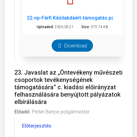
22-np-Férfi Kézilabdáért-támogatás.pdf
Uploaded:
2026.05.21
Size:
575.74 KB
Download
23. Javaslat az „Öntevékeny művészeti
csoportok tevékenységének
támogatására” c. kiadási előirányzat
felhasználására benyújtott pályázatok
elbírálására
Előadó:
Pintér Bence polgármester
Előterjesztés