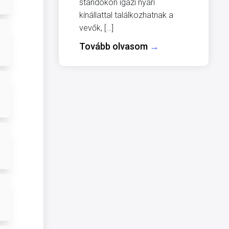
standokon igazi nyári
kínállattal találkozhatnak a
vevők, […]
Tovább olvasom
→