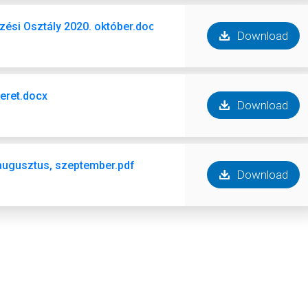
ési Osztály 2020. október.docx
Download
keret.docx
Download
augusztus, szeptember.pdf
Download