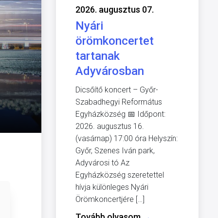
2026. augusztus 07.
Nyári
örömkoncertet
tartanak
Adyvárosban
Dicsőítő koncert – Győr-
Szabadhegyi Református
Egyházközség 📅 Időpont:
2026. augusztus 16.
(vasárnap) 17:00 óra Helyszín:
Győr, Szenes Iván park,
Adyvárosi tó Az
Egyházközség szeretettel
hívja különleges Nyári
Örömkoncertjére […]
Tovább olvasom
→