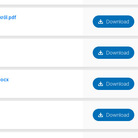
ről.pdf
Download
Download
docx
Download
Download