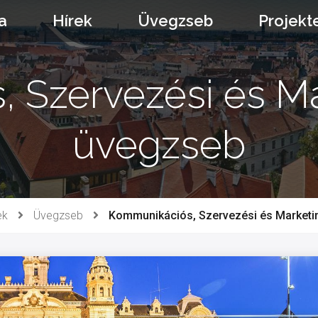
a
Hírek
Üvegzseb
Projekt
 Szervezési és Ma
üvegzseb
ek
Üvegzseb
Kommunikációs, Szervezési és Marketi