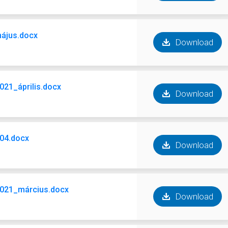
május.docx
Download
021_április.docx
Download
_04.docx
Download
2021_március.docx
Download