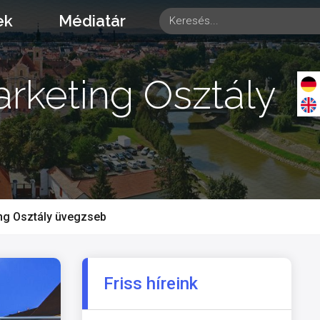
ek
Médiatár
rketing Osztály
ng Osztály üvegzseb
Friss híreink