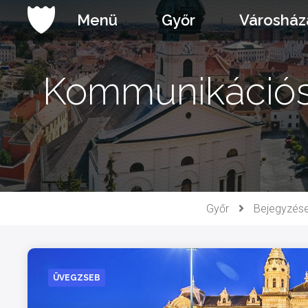
Ugrás
Menü
Győr
Városház
a
tartalomhoz
Kommunikációs,
Győr
Bejegyzés
ÜVEGZSEB