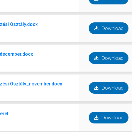
zési Osztály.docx
Download
0_december.docx
Download
zési Osztály_november.docx
Download
eret
Download