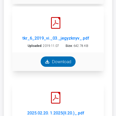
tkr_6_2019_vi._03._jegyzknyv_.pdf
Uploaded:
2019.11.07
Size:
642.78 KB
Download
2025.02.20. 1.2025(II.20.)_.pdf