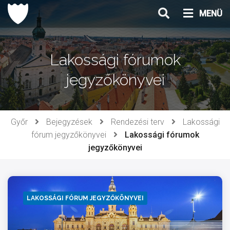
Ugrás
MENÜ
a
tartalomhoz
Lakossági fórumok
jegyzőkönyvei
Győr
Bejegyzések
Rendezési terv
Lakossági
fórum jegyzőkönyvei
Lakossági fórumok
jegyzőkönyvei
LAKOSSÁGI FÓRUM JEGYZŐKÖNYVEI