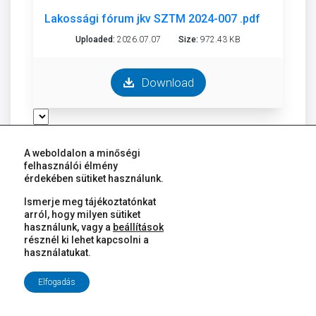
Lakossági fórum jkv SZTM 2024-007 .pdf
Uploaded:
2026.07.07
Size:
972.43 KB
Download
A weboldalon a minőségi
felhasználói élmény
Megosztás itt:
érdekében sütiket használunk.
Facebook
Twitter
Pinterest
Ismerje meg tájékoztatónkat
arról, hogy milyen sütiket
E-mail
használunk, vagy a
beállítások
Kategória
résznél ki lehet kapcsolni a
használatukat.
LAKOSSÁGI FÓRUM JEGYZŐKÖNYVEI
Címke
Elfogadás
-