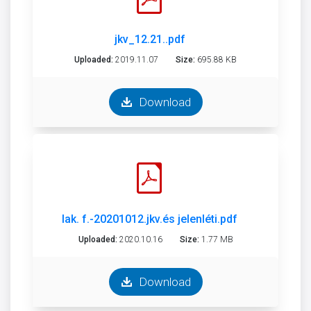
jkv_12.21..pdf
Uploaded:
2019.11.07
Size:
695.88 KB
Download
lak. f.-20201012.jkv.és jelenléti.pdf
Uploaded:
2020.10.16
Size:
1.77 MB
Download