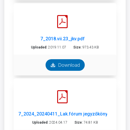
7_2018.vii.23_jkv.pdf
Uploaded:
2019.11.07
Size:
973.43 KB
Download
7_2024_20240411_Lak.fórum jegyzőkönyv_SZTM 2
Uploaded:
2024.04.17
Size:
74.81 KB