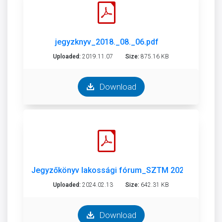
jegyzknyv_2018._08._06.pdf
Uploaded:
2019.11.07
Size:
875.16 KB
Download
Jegyzőkönyv lakossági fórum_SZTM 2023-007_SZ
Uploaded:
2024.02.13
Size:
642.31 KB
Download